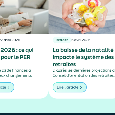
22 avril 2026
Retraite
6 avril 2026
2026 : ce qui
La baisse de la natalité
pour le PER
impacte le système des
retraites
 loi de finances a
D'après les dernières projections 
deux changements
Conseil d'orientation des retraites,
our les plans d’épargne
la chute du nombre d'enfants par
femme risque de creuser le déficit
icle
Lire l'article
des régimes français des retraites