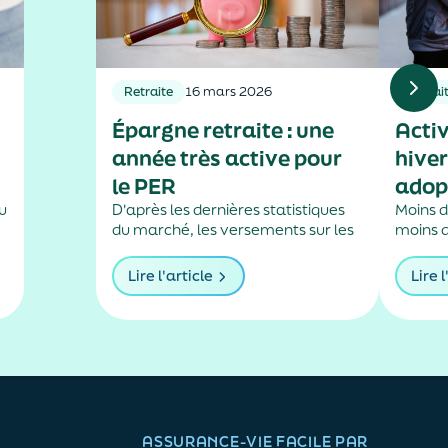
Retraite
16 mars 2026
Retrai
Épargne retraite : une
Activ
année très active pour
hiver
le PER
adop
du
D'après les dernières statistiques
Moins d
du marché, les versements sur les
moins d
plans d'épargne retraite
s’acco
assurantiels ont sensiblement
baisse 
Lire l'article
Lire l
.
augmenté l’an passé.
laquell
ralentir
précisé
l’année
un rôle.
ASSURANCE-VIE FACILE PAR