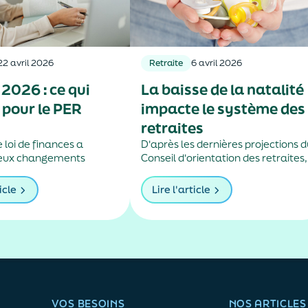
22 avril 2026
Retraite
6 avril 2026
2026 : ce qui
La baisse de la natalité
pour le PER
impacte le système des
retraites
 loi de finances a
D'après les dernières projections 
deux changements
Conseil d'orientation des retraites,
our les plans d’épargne
la chute du nombre d'enfants par
femme risque de creuser le déficit
icle
Lire l'article
des régimes français des retraites
VOS BESOINS
NOS ARTICLES