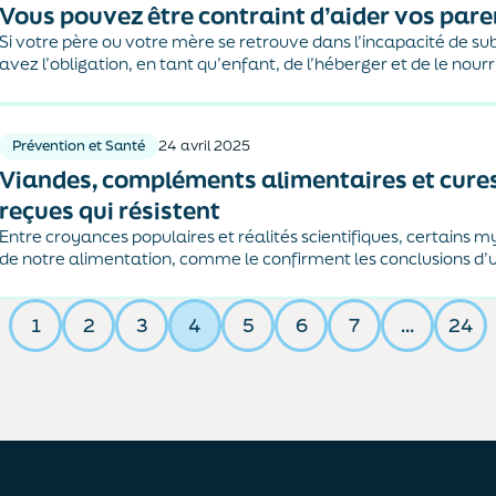
Vous pouvez être contraint d’aider vos pare
Si votre père ou votre mère se retrouve dans l’incapacité de sub
avez l’obligation, en tant qu’enfant, de l’héberger et de le nourri
pension alimentaire.
Prévention et Santé
24 avril 2025
Viandes, compléments alimentaires et cures 
reçues qui résistent
Entre croyances populaires et réalités scientifiques, certains m
de notre alimentation, comme le confirment les conclusions d
réalisé par OpinionWay pour Universcience. Qu’il s’agisse de 
viande, de l'efficacité des compléments alimentaires ou encore.
1
2
3
4
5
6
7
…
24