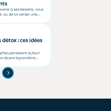
nts
venir à ses besoins, vous
r, ou de lui verser une
détox : ces idées
ythes persistent autour
’un récent baromètre
la consommation de
..