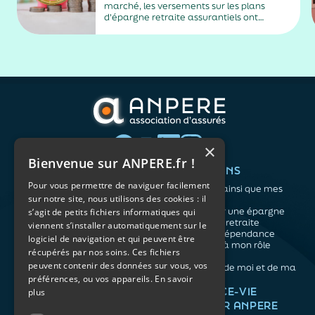
marché, les versements sur les plans
d'épargne retraite assurantiels ont
sensiblement augmenté l’an passé.
×
Bienvenue sur ANPERE.fr !
QUI SOMMES-NOUS ?
VOS BESOINS
Pour vous permettre de naviguer facilement
L'association
Me protéger ainsi que mes
sur notre site, nous utilisons des cookies : il
Notre organisation
proches
L’équipe
Me constituer une épargne
s’agit de petits fichiers informatiques qui
Les atouts du contrat
Préparer ma retraite
viennent s’installer automatiquement sur le
associatif
Anticiper la dépendance
logiciel de navigation et qui peuvent être
Me préparer à mon rôle
récupérés par nos soins. Ces fichiers
d'aidant
peuvent contenir des données sur vous, vos
Prendre soin de moi et de ma
préférences, ou vos appareils.
En savoir
santé
NOS ARTICLES
ASSURANCE-VIE
plus
FACILE PAR ANPERE
Épargne