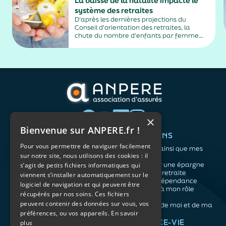
La baisse de la natalité impacte le
système des retraites
D'après les dernières projections du
Conseil d'orientation des retraites, la
chute du nombre d'enfants par femme
risque de creuser le déficit des régimes
français des retraites.
×
Bienvenue sur ANPERE.fr !
QUI SOMMES-NOUS ?
VOS BESOINS
Pour vous permettre de naviguer facilement
L'association
Me protéger ainsi que mes
sur notre site, nous utilisons des cookies : il
Notre organisation
proches
L’équipe
Me constituer une épargne
s’agit de petits fichiers informatiques qui
Les atouts du contrat
Préparer ma retraite
viennent s’installer automatiquement sur le
associatif
Anticiper la dépendance
logiciel de navigation et qui peuvent être
Me préparer à mon rôle
récupérés par nos soins. Ces fichiers
d'aidant
peuvent contenir des données sur vous, vos
Prendre soin de moi et de ma
préférences, ou vos appareils.
En savoir
santé
NOS ARTICLES
ASSURANCE-VIE
plus