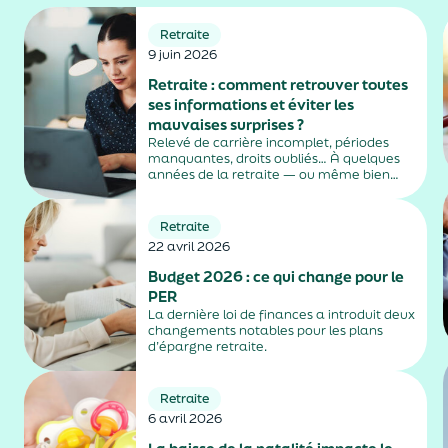
Retraite
9 juin 2026
Retraite : comment retrouver toutes
ses informations et éviter les
mauvaises surprises ?
Relevé de carrière incomplet, périodes
manquantes, droits oubliés… À quelques
années de la retraite — ou même bien
avant — beaucoup découvrent que leurs
informations ne sont pas toujours
parfaitement à jour. Pourtant, vérifier
Retraite
régulièrement ses droits permet
22 avril 2026
d’anticiper, de...
Budget 2026 : ce qui change pour le
PER
La dernière loi de finances a introduit deux
changements notables pour les plans
d’épargne retraite.
Retraite
6 avril 2026