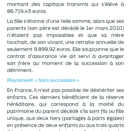
montant
des capitaux transmis
qui
s’élève à
86
.
719,45
euros
.
La fille s’étonne d’une telle somme
, alors que ses
parents
(son père est décédé le
1
er
mars 2010
)
n’étaient pas
imposables
et que
sa mère
touchait
, de son vivant,
une retraite annuelle de
seulement
9
.
899,92 euros
.
Elle soupçonne que
le
contrat d’assurance vie a
it
servi à avantager
son frère au moment de la succession
à son
détriment.
Placement
« hors succession »
En France, il n’est pas possible de déshériter ses
enfants.
Ces derniers bénéficient de la réserve
héréditaire
,
qui correspond à la moitié
du
patrimoine
du parent décédé s’ils sont fils ou fille
unique, au
x
deux tiers (partagé
s
à parts égales)
en présence de deux enfants
ou
au
x
trois quart
s