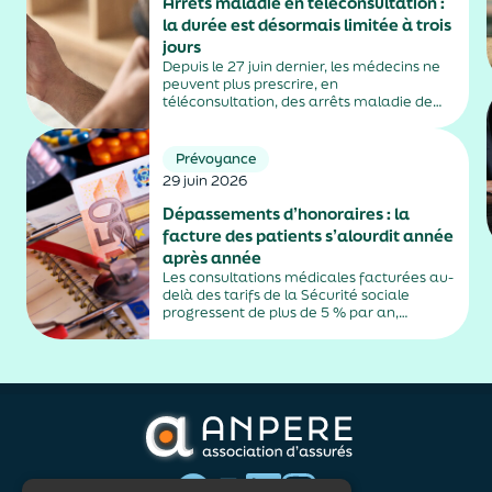
Arrêts maladie en téléconsultation :
la durée est désormais limitée à trois
jours
Depuis le 27 juin dernier, les médecins ne
peuvent plus prescrire, en
téléconsultation, des arrêts maladie de
plus de trois jours, sauf exceptions. Cette
mesure, issue de la loi contre les fraudes
sociales et fiscales, s'inscrit dans un
Prévoyance
durcissement plus...
29 juin 2026
Dépassements d’honoraires : la
facture des patients s’alourdit année
après année
Les consultations médicales facturées au-
delà des tarifs de la Sécurité sociale
progressent de plus de 5 % par an,
alimentés par la montée en puissance des
médecins exerçant en secteur 2.