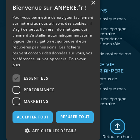
×
Bienvenue sur ANPERE.fr !
QUI SOMMES-NOUS ?
VOS BESOINS
Pour vous permettre de naviguer facilement
L'association
Me protéger ainsi que mes
sur notre site, nous utilisons des cookies : il
Notre organisation
proches
L’équipe
Me constituer une épargne
s’agit de petits fichiers informatiques qui
Les atouts du contrat
Préparer ma retraite
viennent s’installer automatiquement sur le
associatif
Anticiper la dépendance
logiciel de navigation et qui peuvent être
Me préparer à mon rôle
récupérés par nos soins. Ces fichiers
d'aidant
peuvent contenir des données sur vous, vos
Prendre soin de moi et de ma
préférences, ou vos appareils.
En savoir
santé
NOS ARTICLES
ASSURANCE-VIE
plus
FACILE PAR ANPERE
Épargne
Retraite
ESSENTIELS
Les fondamentaux de
Prévoyance
l'assurance vie
Dépendance
Me protéger ainsi que mes
PERFORMANCE
Aidants
proches
Me constituer une épargne
MARKETING
Préparer ma retraite
REFUSER TOUT
ACCEPTER TOUT
Mentions légales
Politique de confidentialité
AFFICHER LES DÉTAILS
Plan du site
Retour en haut