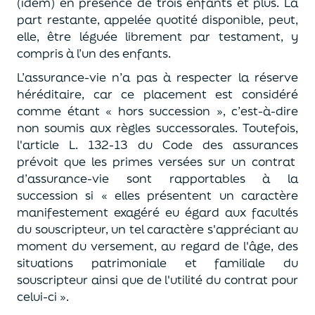
(idem) en présence de trois enfants et plus.
La
part restante, appelée quotité disponible, peut
,
elle,
être
léguée librement
par testament
, y
compris à l’un des enfants.
L’assurance-vie n’a pas à respecter la réserve
hér
éditaire, car ce placement est considéré
comme étant « hors succession »
, c’est-à-dire
non soumis aux règles successorales.
Toutefois,
l'article L. 132-13 du
C
ode des assurances
prévoit que
les primes versées sur un contrat
d’assurance-vie sont rapportables à la
succession
si
« elles
présentent un caractère
manifestement exagéré eu égard aux facultés
du souscripteur, un tel caractère s'appréciant au
moment du versement, au regard de l'âge, des
situations patrimoniale et familiale du
souscripteur ainsi que de l'utilité du contrat pour
celui-ci
».