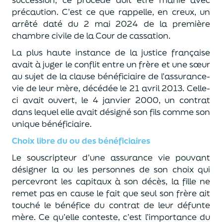
précaution.
C’est ce que rappelle, en creux, un
arrêté daté
du 2 mai 2024
de la première
chambre civile de la Cour de cassation.
La plus
haute instance de la justice française
avait à juger le conflit
entre un frère et une sœur
au sujet de la clause bénéficiaire
de l’assurance-
vie de leur mère, décédée le 21 avril 2013.
Celle-
ci avait ouvert
, le 4 janvier 2000,
un contrat
dans lequel elle avait désigné son fils comme
son
unique
bénéficiaire.
Choix libre du ou des bénéficiaires
Le souscripteur d’une assurance vie pouvant
désigner
la ou les pe
r
sonnes
de son choix
qui
percevront les capitaux à son décès
, la fille ne
remet pas en cause le
fait que s
eul s
on frère
a
it
touché le bénéfice
du
contrat de leur
défunte
mère.
Ce
qu’elle conteste
, c’est l
’importance du