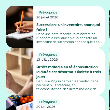
Prévoyance
20 juillet 2026
Succession : un inventaire, pour quoi
faire ?
Dans une note récente, le ministère de
l’Économie explique en quoi consiste un
inventaire de succession et dans quels cas
il est obligatoire.
Prévoyance
13 juillet 2026
Arrêts maladie en téléconsultation :
la durée est désormais limitée à trois
jours
Depuis le 27 juin dernier, les médecins ne
peuvent plus prescrire, en
téléconsultation, des arrêts maladie de
plus de trois jours, sauf exceptions. Cette
mesure, issue de la loi contre les fraudes
sociales et fiscales, s'inscrit dans un
Prévoyance
durcissement plus...
29 juin 2026