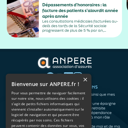
Dépassements d’honoraires : la
facture des patients s’alourdit année
après année
Les consultations médicales facturées au-
delà des tarifs de la Sécurité sociale
progressent de plus de 5 % par an,
alimentés par la montée en puissance des
médecins exerçant en secteur 2.
×
Bienvenue sur ANPERE.fr !
QUI SOMMES-NOUS ?
VOS BESOINS
Pour vous permettre de naviguer facilement
L'association
Me protéger ainsi que mes
sur notre site, nous utilisons des cookies : il
Notre organisation
proches
L’équipe
Me constituer une épargne
s’agit de petits fichiers informatiques qui
Les atouts du contrat
Préparer ma retraite
viennent s’installer automatiquement sur le
associatif
Anticiper la dépendance
logiciel de navigation et qui peuvent être
Me préparer à mon rôle
récupérés par nos soins. Ces fichiers
d'aidant
peuvent contenir des données sur vous, vos
Prendre soin de moi et de ma