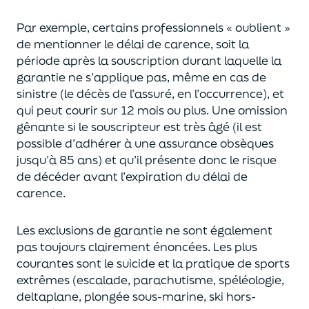
Par exemple, certains
professionnels
« oublient »
de mentionner le délai de carence, soit la
période après la souscription durant laquelle l
a
garantie
ne s’appliqu
e
pas
,
même en cas de
sinistre (le décès de l’assuré, en l’occurrence)
,
et
qui peut courir sur
12 mois
ou plus
.
Une omission
gênante si le souscripteur est
très
âg
é
(il est
possible d’adhérer à une assurance obsèques
jusqu’à 85 ans)
et qu’il présente donc le risque
de décéder avant l’expiration du délai de
carence.
Les exclusions de garantie ne sont également
pas toujours clairement énoncées
.
Les plus
courantes
sont le suicide et la pratique de sports
extrêmes (escalade, parachutisme, spéléologie,
deltaplane, plongée sous-marine, ski hors-