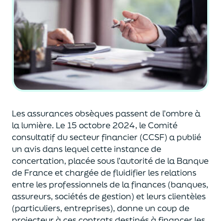
Les assurances obsèques
passent
de l’ombre à
la lumière.
Le
15 octobre 2024, le
Comité
consultatif du secteur financier
(CCSF)
a publié
un avis
dans lequel
cette
instance de
concertation,
placée sous l’autorité de la Banque
de France et
chargée d
e fluidifier les relations
entre les professionnels
de la finances
(banques,
assur
eurs
, sociétés de gestion) et leurs clientèles
(particuliers, entreprises)
,
donne un coup de
projecteur
à ces contrats destinés à financer les