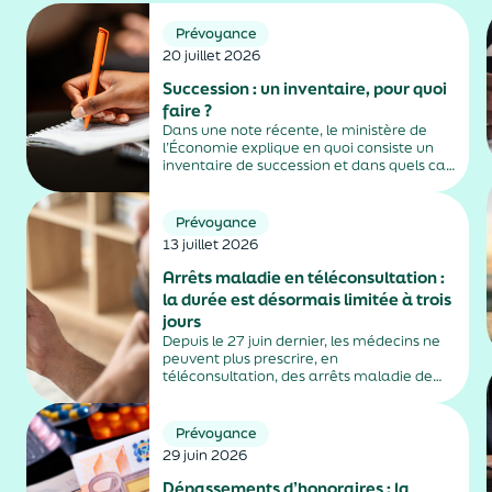
Prévoyance
20 juillet 2026
Succession : un inventaire, pour quoi
faire ?
Dans une note récente, le ministère de
l’Économie explique en quoi consiste un
inventaire de succession et dans quels cas
il est obligatoire.
Prévoyance
13 juillet 2026
Arrêts maladie en téléconsultation :
la durée est désormais limitée à trois
jours
Depuis le 27 juin dernier, les médecins ne
peuvent plus prescrire, en
téléconsultation, des arrêts maladie de
plus de trois jours, sauf exceptions. Cette
mesure, issue de la loi contre les fraudes
sociales et fiscales, s'inscrit dans un
Prévoyance
durcissement plus...
29 juin 2026
Dépassements d’honoraires : la