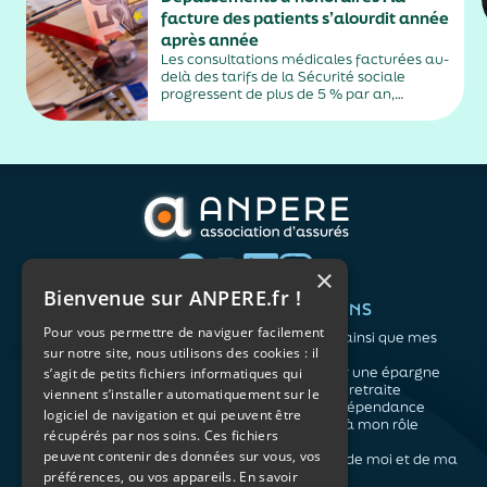
facture des patients s’alourdit année
après année
Les consultations médicales facturées au-
delà des tarifs de la Sécurité sociale
progressent de plus de 5 % par an,
alimentés par la montée en puissance des
médecins exerçant en secteur 2.
×
Bienvenue sur ANPERE.fr !
QUI SOMMES-NOUS ?
VOS BESOINS
Pour vous permettre de naviguer facilement
L'association
Me protéger ainsi que mes
sur notre site, nous utilisons des cookies : il
Notre organisation
proches
L’équipe
Me constituer une épargne
s’agit de petits fichiers informatiques qui
Les atouts du contrat
Préparer ma retraite
viennent s’installer automatiquement sur le
associatif
Anticiper la dépendance
logiciel de navigation et qui peuvent être
Me préparer à mon rôle
récupérés par nos soins. Ces fichiers
d'aidant
peuvent contenir des données sur vous, vos
Prendre soin de moi et de ma
préférences, ou vos appareils.
En savoir
santé