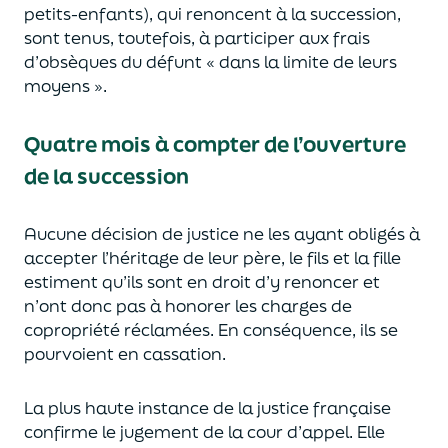
petits-enfants)
,
qui renoncent à la succession
,
sont tenus, toutefois,
à
participer aux frais
d’obsèques du défunt
« dans la limite de leurs
moyens ».
Quatre mois à compter de l’ouverture
de la succession
A
ucune
décision de justice n
e les
a
yant
obligés
à
accepter
l’héritage de leur père,
le fils et la fille
estiment qu’ils sont en
droit d’y renoncer et
n’ont donc
pas
à
honorer les charges de
copropriété réclam
ées.
En conséquence, ils
se
pourvoi
ent
en cassation.
La plus haute instance de la justice
française
confirme le jugement de
la cour d’appel
.
Elle