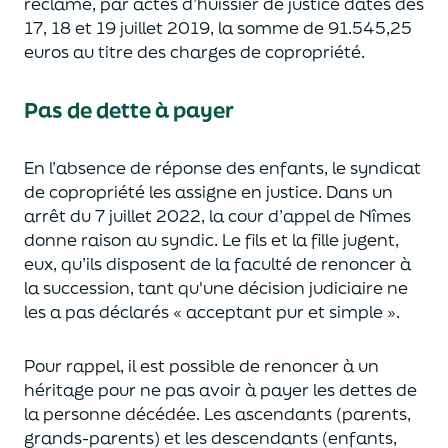
réclame
,
par
actes
d’huissier
de justice
datés
des
17, 18
et
19 juillet 2019
,
la somme de
91
.
545,25
euros au titre des charges de copropriété
.
Pas de dette à payer
En l’absence de réponse des enfants, le
syndicat
de copropriété les assigne en justice.
Dans un
arrêt du
7 juillet 2022, la cour d’appel de Nîmes
donne raison
au syndic.
L
e fils et la fille
jugent
,
eux,
qu’ils disposent
de la faculté de renoncer à
la
succession
, tant qu'une décision judiciaire
ne
les a pas
déclar
és
«
acceptant pur et simple
»
.
Pour rappel, il est possible de renoncer à
un
héritage
pour
ne pas avoir à payer les dettes de
la personne décédée.
Les ascendants (parents
,
grands-parents) et les descendants (enfants,