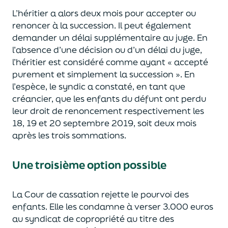
L’héritier a alors deux mois pour accepter ou
renoncer à la
succession. Il peut également
demander un délai supplémentaire au juge.
E
n
l’ab
sence d’une décision
ou d’un délai du juge
,
l’hé
ritier est c
onsidéré comme ayant
«
accepté
purement et simplement la succession
»
.
En
l’espèce, le
syndic a constaté, en tant que
créanc
ier,
que les enfants du défunt ont
perdu
le
ur
droit de
renoncement
respectivement
l
es
18, 19 et 20 septembre 2019,
soit deux mois
après
l
es trois sommations.
Une troisième option possible
La Cour de cassation rejette le pourvoi des
enfants
. Elle les condamne à verser 3.000
euros
au syndicat de copropriété
au titre des