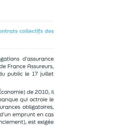
ntrats collectifs
de
s
gations d’assurance
de France Assureurs,
 public le 17 juillet
l’Économie)
de 2010, il
banque qui octroie le
surance
s
obligatoires
,
d’un emprunt
en cas
cenciement)
, est exigée