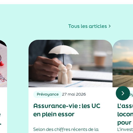
Tous les articles
Prévoyance
27 mai 2026
Prévo
Assurance-vie : les UC
L'ass
e
en plein essor
loco
pour 
Selon des chiffres récents de la
L’inves