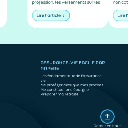
profession, les versements sur les
non cot
unités de compte ont progressé de
paysag
plus de 13 % l’an dernier.
ménage
Lire l'article
Lire l
princip
l'assur
comme s
selon u
et Quan
ASSURANCE-VIE FACILE PAR
ANPERE
Les fondamentaux de l'assurance
vie
Me protéger ainsi que mes proches
Me constituer une épargne
Préparer ma retraite
Retour en haut