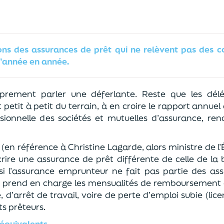
ions des
assurances de prêt
qui ne
relèvent pas des co
’année en année.
prement parler une déferlante. Reste que les délé
t
petit à petit
du terrain, à en croire le
rapport annuel 
sionnelle des sociétés et mutuelles d’assurance, rendu
e
(en référence à Christine Lagarde, alors ministre de 
scrire une assurance de prêt
différente de
celle
de
la 
si l’assurance
emprunteur ne fait pas partie des as
i prend en charge les mensualités de remboursement
té, d’arrêt de travail, voire de perte d’emploi subie (li
ts prêteurs.
 équivalents