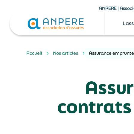
ANPERE | Associa
L'as
Accueil
Nos articles
Assurance emprunteur
Assur
contrats