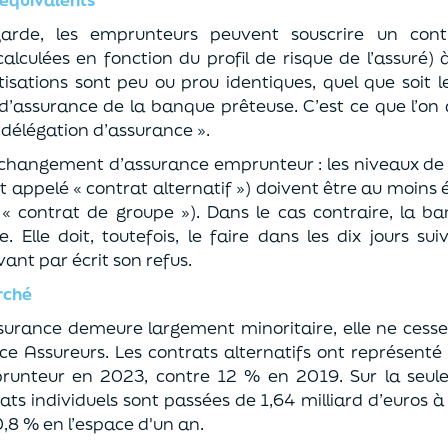
garde, les
emprunteurs
peuvent
s
ouscrire
un cont
calculées en fonction du profil de risque de l’assuré) 
cotisations sont peu ou prou
identiques
, quel que soit l
le d’assurance de la banque
prêteuse. C’est ce que l’on 
 délégation d’assurance ».
e changement d’assurance emprunteur : les niveaux de 
 appelé « contrat alternatif »)
doi
ven
t
ê
tre au moins 
« contrat de groupe »)
. Dans le cas contraire, la b
e.
Elle doit, toutefois, le faire
dans les dix jours su
vant par écrit son refus.
rché
ssurance demeure largement minoritaire, elle ne cess
ce Assureurs.
Les contrats
alternatifs ont représenté
runteur en 2023, contre 12 % en 2019
. Sur la seul
rats individuels sont passée
s de 1,64 milliard d’euros à
,8 % en l’espace d
'un an
.