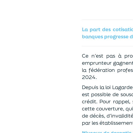
La
part des
cotisat
banques progresse
d
Ce n’est pas à pro
emprunteur gagne
n
la fédération profes
2024.
Depuis la loi Lagard
est possible de sou
crédit. Pour rappel, 
cette couverture
,
qu
de décès
, d’invalidi
par les établissemen
Niveaux de garantie