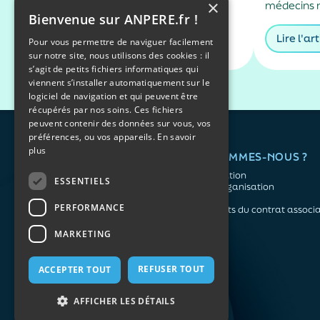
×
ministère de l’Économie explique
médecins n
Bienvenue sur ANPERE.fr !
en quoi consiste un inventaire de
prescrire, 
succession et dans quels cas il est
arrêts mala
Lire l'article
Lire l'art
Pour vous permettre de naviguer facilement
obligatoire.
jours, sauf
sur notre site, nous utilisons des cookies : il
mesure, iss
s’agit de petits fichiers informatiques qui
fraudes soci
viennent s’installer automatiquement sur le
dans un du
logiciel de navigation et qui peuvent être
récupérés par nos soins. Ces fichiers
peuvent contenir des données sur vous, vos
préférences, ou vos appareils.
En savoir
plus
QUI SOMMES-NOUS ?
L'association
ESSENTIELS
Notre organisation
L’équipe
PERFORMANCE
Les atouts du contrat associa
Mentions légales
MARKETING
Politique de confidentialité
REFUSER TOUT
ACCEPTER TOUT
Plan du site
AFFICHER LES DÉTAILS