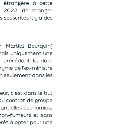
s étrangère à cette
 2022,
de changer
souscrites il y a des
 Martial Bourquin)
, mais uniquement
une
s précédant la date
onyme de l’ex-ministre
on
seul
ement dans les
ur, c’est dans le but
 du contrat
de groupe
antielles économies.
non-fumeurs et sans
érêt à opter pour une