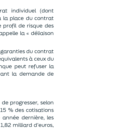
rat individuel (dont
à la place du contrat
e profil de risque des
appelle la « déliaison
garanties du contrat
équi
valents à ceux du
anque peut r
efuser
la
ivant la demande de
e de progresser
, selon
 15 % des cotisations
e année dernière, les
 1,82 milliard d’euros,