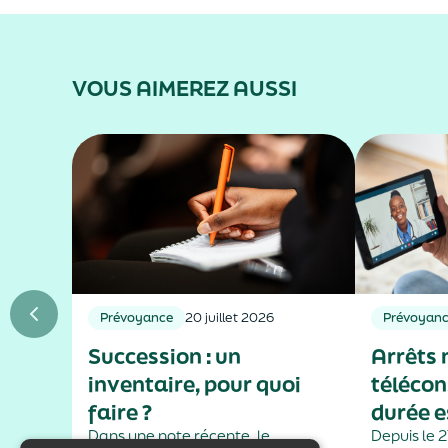
VOUS AIMEREZ AUSSI
Prévoyance
20 juillet 2026
Prévoyan
Succession : un
Arrêts 
inventaire, pour quoi
télécons
faire ?
durée e
Dans une note récente, le
limitée 
Depuis le 27