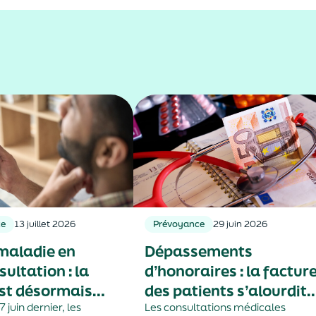
ce
13 juillet 2026
Prévoyance
29 juin 2026
maladie en
Dépassements
ultation : la
d’honoraires : la factur
st désormais
des patients s’alourdit
à trois jours
 juin dernier, les
année après année
Les consultations médicales