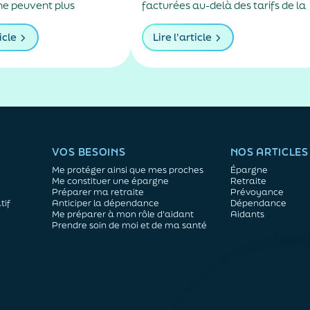
e peuvent plus
facturées au-delà des tarifs de la
en téléconsultation, des
Sécurité sociale progressent de
die de plus de trois
plus de 5 % par an, alimentés par
icle
Lire l'article
 exceptions. Cette
la montée en puissance des
ue de la loi contre les
médecins exerçant en secteur 2.
ales et fiscales, s'inscrit
rcissement plus...
VOS BESOINS
NOS ARTICLES
Me protéger ainsi que mes proches
Épargne
Me constituer une épargne
Retraite
Préparer ma retraite
Prévoyance
tif
Anticiper la dépendance
Dépendance
Me préparer à mon rôle d'aidant
Aidants
Prendre soin de moi et de ma santé