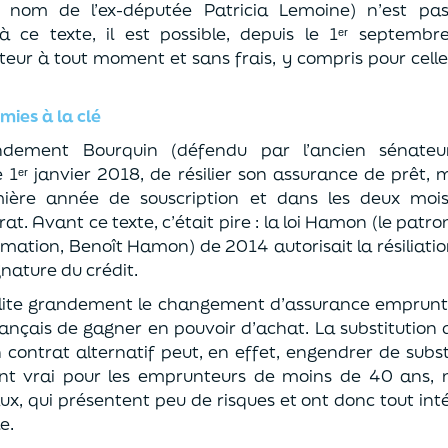
 nom de l’ex-députée Patricia Lemoine) n’est pa
à ce texte,
il est possible
, depuis le 1ᵉʳ
septembre
ur à tout moment et sans frais, y compris pour celles 
ies à la clé
ndement Bourquin (
d
é
fendu
par l’ancien sénateur
e 1ᵉʳ
janvier 2018, de résilier son assurance de prêt
mière année de souscription et
dans les deux moi
rat.
Avant ce texte, c’était pire : la loi Hamon (le patr
mati
on, Benoît Hamon)
de 2014
autorisait la résiliati
gnature du crédit.
cilite grandement le changement d’assurance emprunte
ançais de gagner en pouvoir d’achat. La substi
tution
n contrat
alternatif
peut
, en effet,
engendrer de subst
ent vrai pour les
emprunteurs de moins de 40 ans, 
ux
,
qui présentent peu de risques
et ont donc
tout int
e.