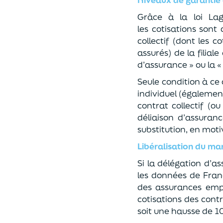
Grâce à la loi La
les
cotisations sont 
collectif (dont les 
assurés)
de la filia
d’assurance » ou la «
Seule condition à c
individuel
(également
contrat collectif
(ou 
déliaison d’assuranc
substitutio
n, en moti
Libéralisation du ma
Si la délégation d’a
les données de Fran
des assurances emp
cotisations des cont
soit une hausse de
10