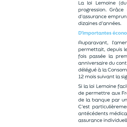
La loi Lem
oine (du
progression.
Grâce 
d’assurance emprunte
dizaines d’années.
D’importantes économ
Auparavant, l
’ame
permettait, depuis
l
fois passée la pre
anniversaire
du cont
délégué à
la Consom
12 mois suivant la si
Si la loi Lemoine fa
de per
mettre aux Fr
de la banque par u
C’est particulièrem
antécédents médica
assurance individuell