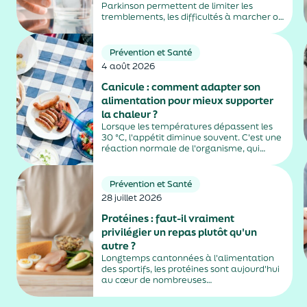
Parkinson permettent de limiter les
tremblements, les difficultés à marcher ou
la rigidité musculaire. Mais ils peuvent
aussi entraîner des effets secondaires
parfois difficiles à repérer, notamment
Prévention et Santé
chez les personnes âgées vivant en
4 août 2026
EHPAD....
Canicule : comment adapter son
alimentation pour mieux supporter
la chaleur ?
Lorsque les températures dépassent les
30 °C, l'appétit diminue souvent. C'est une
réaction normale de l'organisme, qui
dépense moins d'énergie pour maintenir
sa température. Faut-il pour autant
sauter des repas ? Quels aliments
Prévention et Santé
privilégier ? Une alimentation adaptée
28 juillet 2026
permet non...
Protéines : faut-il vraiment
privilégier un repas plutôt qu'un
autre ?
Longtemps cantonnées à l'alimentation
des sportifs, les protéines sont aujourd'hui
au cœur de nombreuses
recommandations nutritionnelles. Petit-
déjeuner protéiné, collation après le sport,