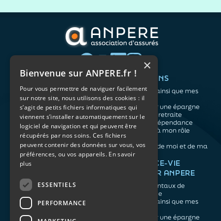
dîner riche en protéines… Difficile de
distinguer les conseils fondés des effets de
mode. En réalité, les spécialistes...
×
Bienvenue sur ANPERE.fr !
QUI SOMMES-NOUS ?
VOS BESOINS
Pour vous permettre de naviguer facilement
L'association
Me protéger ainsi que mes
sur notre site, nous utilisons des cookies : il
Notre organisation
proches
L’équipe
Me constituer une épargne
s’agit de petits fichiers informatiques qui
Les atouts du contrat
Préparer ma retraite
viennent s’installer automatiquement sur le
associatif
Anticiper la dépendance
logiciel de navigation et qui peuvent être
Me préparer à mon rôle
récupérés par nos soins. Ces fichiers
d'aidant
peuvent contenir des données sur vous, vos
Prendre soin de moi et de ma
préférences, ou vos appareils.
En savoir
santé
NOS ARTICLES
ASSURANCE-VIE
plus
FACILE PAR ANPERE
Épargne
Retraite
ESSENTIELS
Les fondamentaux de
Prévoyance
l'assurance vie
Dépendance
Me protéger ainsi que mes
PERFORMANCE
Aidants
proches
Me constituer une épargne