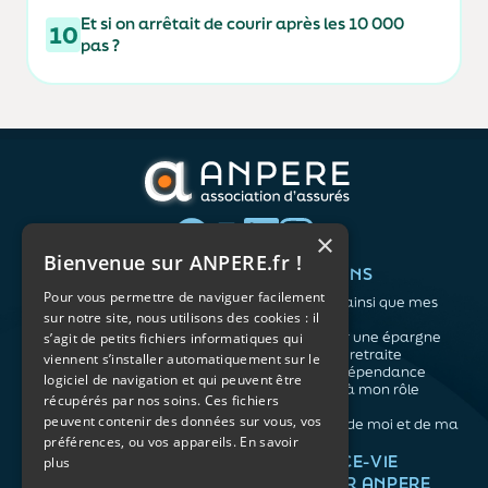
Et si on arrêtait de courir après les 10 000
10
pas ?
×
Bienvenue sur ANPERE.fr !
QUI SOMMES-NOUS ?
VOS BESOINS
Pour vous permettre de naviguer facilement
L'association
Me protéger ainsi que mes
sur notre site, nous utilisons des cookies : il
Notre organisation
proches
L’équipe
Me constituer une épargne
s’agit de petits fichiers informatiques qui
Les atouts du contrat
Préparer ma retraite
viennent s’installer automatiquement sur le
associatif
Anticiper la dépendance
logiciel de navigation et qui peuvent être
Me préparer à mon rôle
récupérés par nos soins. Ces fichiers
d'aidant
peuvent contenir des données sur vous, vos
Prendre soin de moi et de ma
santé
préférences, ou vos appareils.
En savoir
NOS ARTICLES
ASSURANCE-VIE
plus
FACILE PAR ANPERE