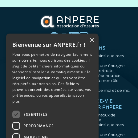
×
Bienvenue sur ANPERE.fr !
QUI SOMMES-NOUS ?
VOS BESOINS
Pour vous permettre de naviguer facilement
L'association
Me protéger ainsi que mes
sur notre site, nous utilisons des cookies : il
Notre organisation
proches
L’équipe
Me constituer une épargne
s’agit de petits fichiers informatiques qui
Les atouts du contrat
Préparer ma retraite
viennent s’installer automatiquement sur le
associatif
Anticiper la dépendance
logiciel de navigation et qui peuvent être
Me préparer à mon rôle
récupérés par nos soins. Ces fichiers
d'aidant
peuvent contenir des données sur vous, vos
Prendre soin de moi et de ma
préférences, ou vos appareils.
En savoir
santé
NOS ARTICLES
ASSURANCE-VIE
plus
FACILE PAR ANPERE
Épargne
Retraite
ESSENTIELS
Les fondamentaux de
Prévoyance
l'assurance vie
Dépendance
Me protéger ainsi que mes
PERFORMANCE
Aidants
proches
Me constituer une épargne
MARKETING