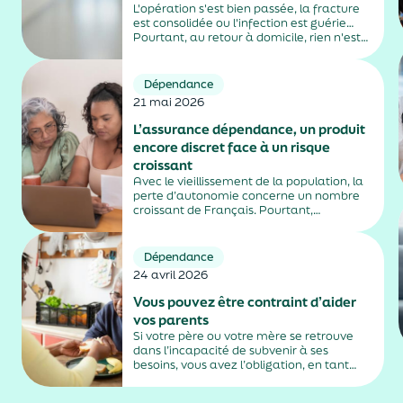
L'opération s'est bien passée, la fracture
est consolidée ou l'infection est guérie…
Pourtant, au retour à domicile, rien n'est
tout à fait comme avant. Difficultés à
marcher, perte d'appétit, confusion,
fatigue inhabituelle : chez certaines
Dépendance
personnes âgées, l'hospitalisation peut
21 mai 2026
entraîner...
L’assurance dépendance, un produit
encore discret face à un risque
croissant
Avec le vieillissement de la population, la
perte d’autonomie concerne un nombre
croissant de Français. Pourtant,
l’assurance dépendance, conçue pour
anticiper ses conséquences financières,
reste encore confidentielle.
Dépendance
24 avril 2026
Vous pouvez être contraint d’aider
vos parents
Si votre père ou votre mère se retrouve
dans l’incapacité de subvenir à ses
besoins, vous avez l’obligation, en tant
qu’enfant, de l’héberger et de le nourrir, ou
de lui verser une pension alimentaire.