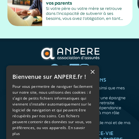
vos parents
Si votre père ou votre mère se retrouve
dans l’incapacité de subvenir à ses
besoins, vous avez l’obligation, en tant
qu’enfant, de l’héberger et de le nourrir, ou
de lui verser une pension alimentaire.
×
Bienvenue sur ANPERE.fr !
QUI SOMMES-NOUS ?
VOS BESOINS
Pour vous permettre de naviguer facilement
L'association
Me protéger ainsi que mes
sur notre site, nous utilisons des cookies : il
Notre organisation
proches
L’équipe
Me constituer une épargne
s’agit de petits fichiers informatiques qui
Les atouts du contrat
Préparer ma retraite
viennent s’installer automatiquement sur le
associatif
Anticiper la dépendance
logiciel de navigation et qui peuvent être
Me préparer à mon rôle
récupérés par nos soins. Ces fichiers
d'aidant
peuvent contenir des données sur vous, vos
Prendre soin de moi et de ma
santé
préférences, ou vos appareils.
En savoir
NOS ARTICLES
ASSURANCE-VIE
plus