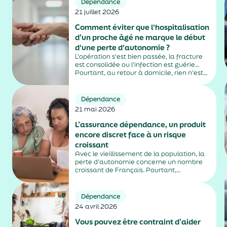
Dépendance
21 juillet 2026
Comment éviter que l'hospitalisation
d’un proche âgé ne marque le début
d'une perte d'autonomie ?
L'opération s'est bien passée, la fracture
est consolidée ou l'infection est guérie…
Pourtant, au retour à domicile, rien n'est
tout à fait comme avant. Difficultés à
marcher, perte d'appétit, confusion,
fatigue inhabituelle : chez certaines
Dépendance
personnes âgées, l'hospitalisation peut
21 mai 2026
entraîner...
L’assurance dépendance, un produit
encore discret face à un risque
croissant
Avec le vieillissement de la population, la
perte d’autonomie concerne un nombre
croissant de Français. Pourtant,
l’assurance dépendance, conçue pour
anticiper ses conséquences financières,
reste encore confidentielle.
Dépendance
24 avril 2026
Vous pouvez être contraint d’aider