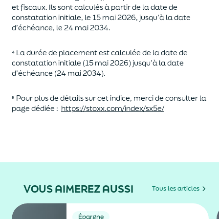
et fiscaux. Ils sont calculés à partir de la
d
ate de
c
onstatation
i
nitiale, le 15
mai
2026, jusqu’à la
d
ate
d’
é
chéance, le 2
4
mai
2034.
⁴ La durée de placement est calculée de la
d
ate de
c
onstatation
i
nitiale (15
mai
2026) jusqu’à la
d
ate
d’
é
chéance (2
4 mai
2034).
⁵ Pour plus de détails sur
cet i
ndice, merci de consulter la
page dé
diée :
https://stoxx.com/index/sx5e/
VOUS AIMEREZ AUSSI
Tous les articles
Épargne