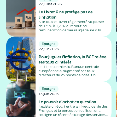
27 juillet 2026
Le Livret A ne protège pas de
l’inflation
Si le taux du livret réglementé va passer
de 1,5 % à 1,7 % le 1ᵉʳ août, sa
rémunération demeure inférieure à la
hausse des prix à la consommation.
Épargne
22 juin 2026
Pour juguler l’inflation, la BCE relève
ses taux d’intérêt
Le 11 juin dernier, la Banque centrale
européenne a augmenté ses taux
directeurs de 25 points de base. Un
relèvement décidé pour freiner l’envolée
de la hausse des prix consécutive au
conflit au Moyen-Orient.
Épargne
15 juin 2026
Le pouvoir d’achat en question
Il existe un écart entre le niveau de vie des
Français et la perception qu’ils en ont,
souligne un récent éclairage des services