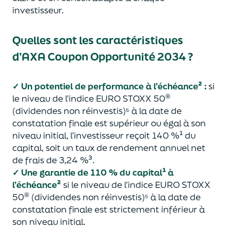
investisseur.
Quel
le
s sont les
caractéristiques
d’AXA Coupon Opportunité 2
0
34 ?
✓
Un potentiel de
performance
à
l’échéance²
:
si
®
le niveau de l’indice EURO STOXX 50
(dividendes non réinvestis)⁵ à la date de
constatation finale est supérieur ou égal à son
niveau initial, l’investisseur reçoit 140 %
¹
du
capital, soit un taux de rendement annuel net
de frais de 3,24 %³.
✓
Une garantie de
11
0
% du
capital¹
à
l’échéance²
si le niveau de l’indice EURO STOXX
®
50
(dividendes non réinvestis)⁵ à la date de
constatation finale est strictement inférieur à
son niveau initial.