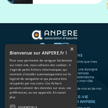
de Matignon qui essaie d’en trouver les
raisons.
×
Bienvenue sur ANPERE.fr !
QUI SOMMES-NOUS ?
VOS BESOINS
Pour vous permettre de naviguer facilement
L'association
Me protéger ainsi que mes
sur notre site, nous utilisons des cookies : il
Notre organisation
proches
L’équipe
Me constituer une épargne
s’agit de petits fichiers informatiques qui
Les atouts du contrat
Préparer ma retraite
viennent s’installer automatiquement sur le
associatif
Anticiper la dépendance
logiciel de navigation et qui peuvent être
Me préparer à mon rôle
récupérés par nos soins. Ces fichiers
d'aidant
peuvent contenir des données sur vous, vos
Prendre soin de moi et de ma
préférences, ou vos appareils.
En savoir
santé
NOS ARTICLES
ASSURANCE-VIE
plus
FACILE PAR ANPERE
Épargne
Retraite
ESSENTIELS
Les fondamentaux de