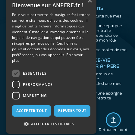
×
Bienvenue sur ANPERE.fr !
QUI SOMMES-NOUS ?
VOS BESOINS
Pour vous permettre de naviguer facilement
L'association
Me protéger ainsi que mes
sur notre site, nous utilisons des cookies : il
Notre organisation
proches
L’équipe
Me constituer une épargne
s’agit de petits fichiers informatiques qui
Les atouts du contrat
Préparer ma retraite
viennent s’installer automatiquement sur le
associatif
Anticiper la dépendance
logiciel de navigation et qui peuvent être
Me préparer à mon rôle
récupérés par nos soins. Ces fichiers
d'aidant
peuvent contenir des données sur vous, vos
Prendre soin de moi et de ma
santé
préférences, ou vos appareils.
En savoir
NOS ARTICLES
ASSURANCE-VIE
plus
FACILE PAR ANPERE
Épargne
Retraite
ESSENTIELS
Les fondamentaux de
Prévoyance
l'assurance vie
Dépendance
Me protéger ainsi que mes
PERFORMANCE
Aidants
proches
Me constituer une épargne
MARKETING
Préparer ma retraite
REFUSER TOUT
ACCEPTER TOUT
Mentions légales
Politique de confidentialité
AFFICHER LES DÉTAILS
Plan du site
Retour en haut