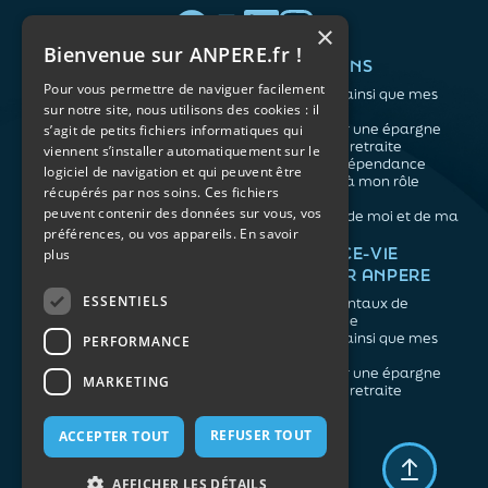
×
Bienvenue sur ANPERE.fr !
QUI SOMMES-NOUS ?
VOS BESOINS
Pour vous permettre de naviguer facilement
L'association
Me protéger ainsi que mes
sur notre site, nous utilisons des cookies : il
Notre organisation
proches
L’équipe
Me constituer une épargne
s’agit de petits fichiers informatiques qui
Les atouts du contrat
Préparer ma retraite
viennent s’installer automatiquement sur le
associatif
Anticiper la dépendance
logiciel de navigation et qui peuvent être
Me préparer à mon rôle
récupérés par nos soins. Ces fichiers
d'aidant
peuvent contenir des données sur vous, vos
Prendre soin de moi et de ma
préférences, ou vos appareils.
En savoir
santé
NOS ARTICLES
ASSURANCE-VIE
plus
FACILE PAR ANPERE
Épargne
Retraite
ESSENTIELS
Les fondamentaux de
Prévoyance
l'assurance vie
Dépendance
Me protéger ainsi que mes
PERFORMANCE
Aidants
proches
Me constituer une épargne
MARKETING
Préparer ma retraite
REFUSER TOUT
ACCEPTER TOUT
Mentions légales
Politique de confidentialité
AFFICHER LES DÉTAILS