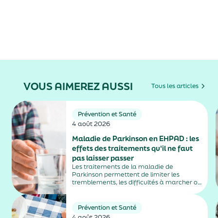
VOUS AIMEREZ AUSSI
Tous les articles
Prévention et Santé
4 août 2026
Maladie de Parkinson en EHPAD : les
effets des traitements qu'il ne faut
pas laisser passer
Les traitements de la maladie de
Parkinson permettent de limiter les
tremblements, les difficultés à marcher ou
la rigidité musculaire. Mais ils peuvent
aussi entraîner des effets secondaires
parfois difficiles à repérer, notamment
Prévention et Santé
chez les personnes âgées vivant en
4 août 2026