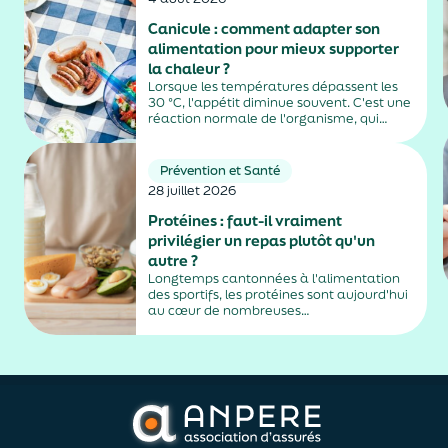
EHPAD....
Canicule : comment adapter son
alimentation pour mieux supporter
la chaleur ?
Lorsque les températures dépassent les
30 °C, l'appétit diminue souvent. C'est une
réaction normale de l'organisme, qui
dépense moins d'énergie pour maintenir
sa température. Faut-il pour autant
sauter des repas ? Quels aliments
Prévention et Santé
privilégier ? Une alimentation adaptée
28 juillet 2026
permet non...
Protéines : faut-il vraiment
privilégier un repas plutôt qu'un
autre ?
Longtemps cantonnées à l'alimentation
des sportifs, les protéines sont aujourd'hui
au cœur de nombreuses
recommandations nutritionnelles. Petit-
déjeuner protéiné, collation après le sport,
dîner riche en protéines… Difficile de
distinguer les conseils fondés des effets de
mode. En réalité, les spécialistes...