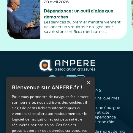
20 avril 2026
Dépendance : un outil d’aide aux
démarches
Les services du premier ministre viennent
de lancer un simulateur en ligne pour
savoir si un certificat médical est
nécessaire dans le cadre d’une demande
d’allocation personnalisée d’autonomie.
×
Bienvenue sur ANPERE.fr !
QUI SOMMES-NOUS ?
VOS BESOINS
Pour vous permettre de naviguer facilement
L'association
Me protéger ainsi que mes
sur notre site, nous utilisons des cookies : il
Notre organisation
proches
L’équipe
Me constituer une épargne
s’agit de petits fichiers informatiques qui
Les atouts du contrat
Préparer ma retraite
viennent s’installer automatiquement sur le
associatif
Anticiper la dépendance
logiciel de navigation et qui peuvent être
Me préparer à mon rôle
récupérés par nos soins. Ces fichiers
d'aidant
peuvent contenir des données sur vous, vos
Prendre soin de moi et de ma