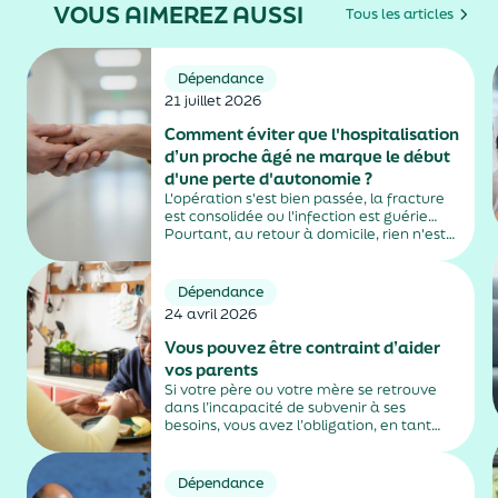
VOUS AIMEREZ AUSSI
Tous les articles
Dépendance
21 juillet 2026
Comment éviter que l'hospitalisation
d’un proche âgé ne marque le début
d'une perte d'autonomie ?
L'opération s'est bien passée, la fracture
est consolidée ou l'infection est guérie…
Pourtant, au retour à domicile, rien n'est
tout à fait comme avant. Difficultés à
marcher, perte d'appétit, confusion,
fatigue inhabituelle : chez certaines
Dépendance
personnes âgées, l'hospitalisation peut
24 avril 2026
entraîner...
Vous pouvez être contraint d’aider
vos parents
Si votre père ou votre mère se retrouve
dans l’incapacité de subvenir à ses
besoins, vous avez l’obligation, en tant
qu’enfant, de l’héberger et de le nourrir, ou
de lui verser une pension alimentaire.
Dépendance