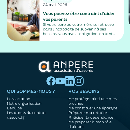
24 avril 2026
Vous pouvez être contraint d’aider
vos parents
Si votre père ou votre mère se retrouve
dans l’incapacité de subvenir à ses
besoins, vous avez l’obligation, en tant
qu’enfant, de l’héberger et de le nourrir, ou
de lui verser une pension alimentaire.
QUI SOMMES-NOUS ?
VOS BESOINS
L'association
Me protéger ainsi que mes
Notre organisation
proches
L’équipe
Me constituer une épargne
Les atouts du contrat
Préparer ma retraite
associatif
Anticiper la dépendance
Me préparer à mon rôle
d'aidant