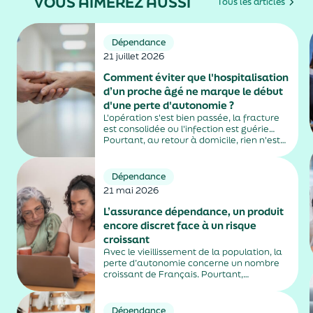
VOUS AIMEREZ AUSSI
Tous les articles
Dépendance
21 juillet 2026
Comment éviter que l'hospitalisation
d’un proche âgé ne marque le début
d'une perte d'autonomie ?
L'opération s'est bien passée, la fracture
est consolidée ou l'infection est guérie…
Pourtant, au retour à domicile, rien n'est
tout à fait comme avant. Difficultés à
marcher, perte d'appétit, confusion,
fatigue inhabituelle : chez certaines
Dépendance
personnes âgées, l'hospitalisation peut
21 mai 2026
entraîner...
L’assurance dépendance, un produit
encore discret face à un risque
croissant
Avec le vieillissement de la population, la
perte d’autonomie concerne un nombre
croissant de Français. Pourtant,
l’assurance dépendance, conçue pour
anticiper ses conséquences financières,
reste encore confidentielle.
Dépendance