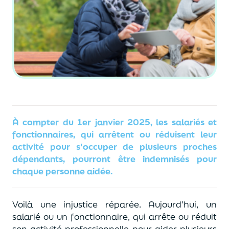
À compter du 1er janvier 2025, les
salariés et
fonctionnaires,
qui arrêtent ou réduisent leur
activité pour s'occuper de plusieurs p
roches
dépendants
,
pourront
être indemnisés
pour
chaque
personne aidée.
Voilà une injustice
réparée. Aujourd’hui, un
salarié ou un fonctionnaire
,
qui a
rrête ou réduit
son activité professionnelle pour aider
plusieurs