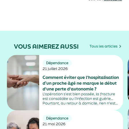
VOUS AIMEREZ AUSSI
Tous les articles
Dépendance
21 juillet 2026
Comment éviter que l'hospitalisation
d’un proche âgé ne marque le début
d'une perte d'autonomie ?
L'opération s'est bien passée, la fracture
est consolidée ou l'infection est guérie…
Pourtant, au retour à domicile, rien n'est
tout à fait comme avant. Difficultés à
marcher, perte d'appétit, confusion,
fatigue inhabituelle : chez certaines
Dépendance
personnes âgées, l'hospitalisation peut
21 mai 2026
entraîner...