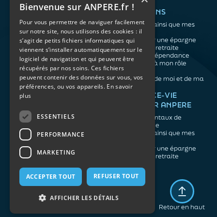
Bienvenue sur ANPERE.fr !
QUI SOMMES-NOUS ?
VOS BESOINS
Pour vous permettre de naviguer facilement
L'association
Me protéger ainsi que mes
sur notre site, nous utilisons des cookies : il
Notre organisation
proches
L’équipe
Me constituer une épargne
s’agit de petits fichiers informatiques qui
Les atouts du contrat
Préparer ma retraite
viennent s’installer automatiquement sur le
associatif
Anticiper la dépendance
logiciel de navigation et qui peuvent être
Me préparer à mon rôle
récupérés par nos soins. Ces fichiers
d'aidant
peuvent contenir des données sur vous, vos
Prendre soin de moi et de ma
préférences, ou vos appareils.
En savoir
santé
NOS ARTICLES
ASSURANCE-VIE
plus
FACILE PAR ANPERE
Épargne
Retraite
ESSENTIELS
Les fondamentaux de
Prévoyance
l'assurance vie
Dépendance
Me protéger ainsi que mes
PERFORMANCE
Aidants
proches
Me constituer une épargne
MARKETING
Préparer ma retraite
REFUSER TOUT
ACCEPTER TOUT
Mentions légales
Politique de confidentialité
AFFICHER LES DÉTAILS
Plan du site
Retour en haut