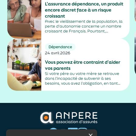
L’assurance dépendance, un produit
encore discret face à un risque
croissant
Avec le vieillissement de la population, la
perte d’autonomie concerne un nombre
croissant de Français. Pourtant,
l’assurance dépendance, conçue pour
anticiper ses conséquences financières,
reste encore confidentielle.
Dépendance
24 avril 2026
Vous pouvez être contraint d’aider
vos parents
Si votre père ou votre mère se retrouve
dans l’incapacité de subvenir à ses
besoins, vous avez l’obligation, en tant
qu’enfant, de l’héberger et de le nourrir, ou
de lui verser une pension alimentaire.
×