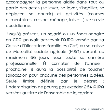
accompagner la personne aid
ée
dans
tout ou
partie des actes
(se lever, se laver, s’habiller, se
déplacer, se nourrir)
et
activités
(courses
alimentaires, cuisine, ménage, loisirs…)
de
s
a vi
e
quotidienne
.
Jusqu’à présent, un salarié ou
un
fonctionnaire
en CPA pouvait percevoir l’AJPA
versée par sa
Caisse d'Allocations familiales (Caf) ou sa caisse
de Mutualité sociale agricole (MSA)
durant au
maximum 66 jours pour toute sa carrière
professionnelle
.
À compter de l’année
prochaine, il aura la possibilité de toucher
l’allocation pour chacune des personnes aidées
.
Seule limite définie par le décret :
l’indemnisation ne pourra pas excéder 264 AJPA
versées
au titre de l’ensemble de la
carrière.
Source :
Cliquez-ici