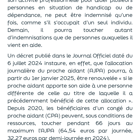
personnes
en situation de handicap ou de
dépendance
, ne peut être indemnisé qu
’une
fois, comme s’il
s'occupait d’un seul individu.
Demain, il pourra toucher autant
d’indemnisations que de personnes
auxquelles
il
vient en aide.
Un décret publié dans le
Journal Officiel
daté du
6 juillet 2024 instaure
, en effet,
que l’allocation
journalière du proche aidant (AJP
A) pourra, à
partir du 1
er
janvier 2025,
être
renouvelée
« si le
proche aidant apporte son aide à une personne
différente de celle au titre de laquelle il a
précédemment bénéficié de cette allocation »
.
Depuis 2020, les bénéficiaires d’un congé du
proche aidant (CPA) peuvent, sous conditions de
ressource
s, toucher pendant 66 jours au
maximum l’AJPA
(
64,54 euros par journée,
32,27 euros par demi-journée en 2024).