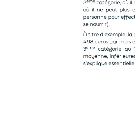
ème
2
catégorie, où il 
où il ne peut plus e
personne pour effectu
se nourrir).
À titre d’exemple, la
498 euros par mois e
ème
3
catégorie au 
moyenne, inférieure
s’explique essentiell