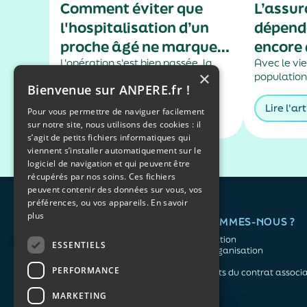
Comment éviter que
L’assu
l'hospitalisation d’un
dépenda
proche âgé ne marque
encore 
le début d'une perte
L'opération s'est bien passée, la
risque 
Avec le vie
×
fracture est consolidée ou
population
d'autonomie ?
Bienvenue sur ANPERE.fr !
l'infection est guérie… Pourtant, au
concerne u
retour à domicile, rien n'est tout à
Français. 
Lire l'article
Lire l'art
Pour vous permettre de naviguer facilement
fait comme avant. Difficultés à
dépendanc
sur notre site, nous utilisons des cookies : il
marcher, perte d'appétit,
anticiper 
s’agit de petits fichiers informatiques qui
confusion, fatigue inhabituelle :
financières
viennent s’installer automatiquement sur le
chez certaines personnes âgées,
confidentie
logiciel de navigation et qui peuvent être
l'hospitalisation peut entraîner...
récupérés par nos soins. Ces fichiers
peuvent contenir des données sur vous, vos
préférences, ou vos appareils.
En savoir
plus
QUI SOMMES-NOUS ?
L'association
ESSENTIELS
Notre organisation
L’équipe
PERFORMANCE
Les atouts du contrat associa
Mentions légales
MARKETING