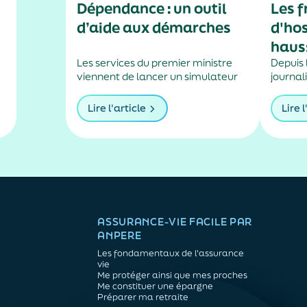
Dépendance : un outil
Les f
d’aide aux démarches
d'hos
haus
Les services du premier ministre
Depuis l
viennent de lancer un simulateur
journali
en ligne pour savoir si un certificat
forfait
médical est nécessaire dans le
augme
Lire l'article
Lire l
i
cadre d’une demande d’allocation
personnalisée d’autonomie.
ASSURANCE-VIE FACILE PAR
ANPERE
Les fondamentaux de l'assurance
vie
Me protéger ainsi que mes proches
Me constituer une épargne
Préparer ma retraite