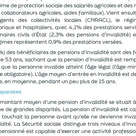
gime de protection sociale des salariés agricoles et des 
, collaborateurs agricoles, aides familiaux). Vient ensui
gents des collectivités locales (CNRACL), le rég
oriaux et hospitaliers, avec 4,1% des prestations servi
aires civils d’État (2,3% des pensions d’invalidité) et
égimes représentent 0,9% des prestations versées.
3%) des bénéficiaires de pensions d’invalidité sont de
e 53 ans, sachant que la pension d’invalidité est rem
s que la personne invalide atteint l’âge légal (l’âge 
ite obligatoire). L’âge moyen d’entrée en invalidité est d
sée, en moyenne, pendant un peu plus de 15 ans.
isparates
e montant moyen d’une pension d’invalidité se situait 
de grandes disparités. La pension d’invalidité est ca
 touchait la personne avant qu’elle ne devienne inva
dité. La Sécurité sociale distingue trois niveaux d’invali
pensionné est capable d’exercer une activité professionn