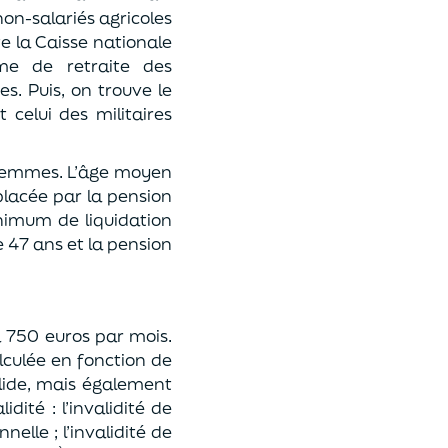
non-salariés agricoles
te la Caisse nationale
ime de retraite des
es. Puis, on trouve le
 celui des militaires
s femmes. L’âge moyen
placée par la pension
minimum de liquidation
e 47 ans et la pension
à 750 euros par mois.
lculée en fonction de
lide, mais également
dité : l’invalidité de
elle ; l’invalidité de