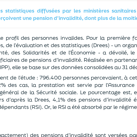
s statistiques diffusées par les ministères sanitaire
çoivent une pension d'invalidité, dont plus de la moit
le profil des personnes invalides. Pour la première foi
s, de l’évaluation et des statistiques (Drees) - un org
té, des Solidarités et de l’Économie - a dévoilé, le
iciaires de pensions d’invalidité. Réalisée en partenari
 (IPP), elle se base sur des données consolidées au 31 
nt de l’étude : 796.400 personnes percevaient, à cet
82% des cas, la prestation est servie par l’Assurance
néral de la Sécurité sociale. Le pourcentage est, en
s d’après la Drees, 4,1% des pensions d’invalidité é
épendants (RSI). Or, le RSI a été absorbé par le régime
actement) des pensions d’invalidité sont versées par 