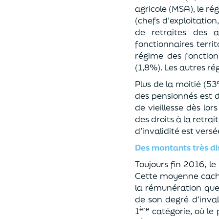
agricole (MSA), le ré
(chefs d’exploitation
de retraites des a
fonctionnaires territ
régime des fonctionn
(1,8%). Les autres r
Plus de la moitié (5
des pensionnés est d
de vieillesse dès lor
des droits à la retra
d’invalidité est ver
Des montants très d
Toujours fin 2016, l
Cette moyenne cache 
la rémunération que
de son degré d’invali
ère
1
catégorie, où le 