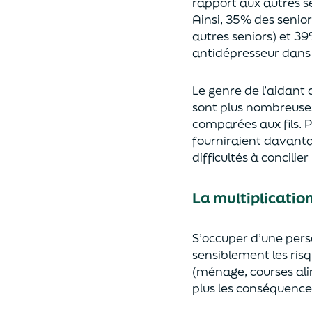
rapport aux autres s
Ainsi, 35% des senio
autres seniors)
et 39
antidépresseur dans
Le genre de l’aidant
s
ont plus nombreuse
comparées aux
fils.
P
fourniraient davant
difficulté
s
à concilier
La multiplicatio
S
’occuper d’une per
sensiblement
le
s
ris
(ménage, courses al
plus les conséquence