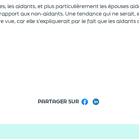
es,
les
aidants
,
et plus particulièrement les épouses
aid
 rapport aux non-aidants.
Un
e
tendance
qui ne serait
, 
re vue
,
car elle s’expliquerait par le fait
que les aidants
PARTAGER SUR
Facebook
LinkedIn