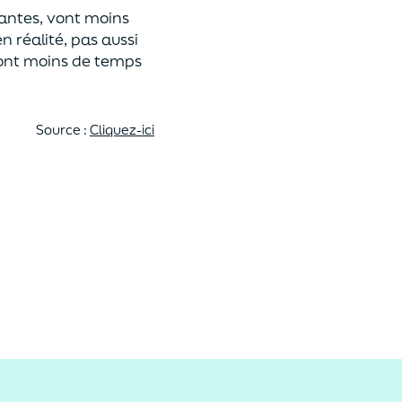
antes
,
vont moins
en réalité, pas
aus
si
 ont moins de temps
Source :
Cliquez-ici