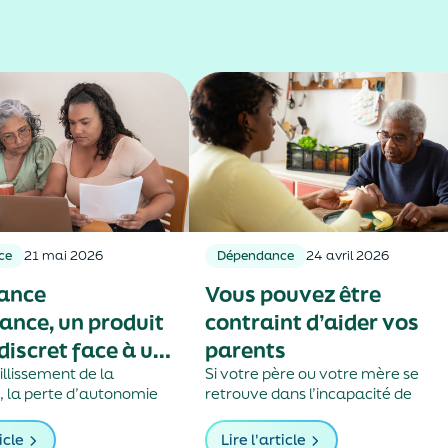
ce
21 mai 2026
Dépendance
24 avril 2026
rance
Vous pouvez être
nce, un produit
contraint d’aider vos
discret face à un
parents
croissant
illissement de la
Si votre père ou votre mère se
, la perte d’autonomie
retrouve dans l’incapacité de
n nombre croissant de
subvenir à ses besoins, vous avez
Pourtant, l’assurance
l’obligation, en tant qu’enfant, de
icle
Lire l'article