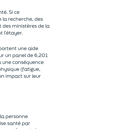
nté
.
Si ce
e la
recherche,
d
es
 des ministères de la
nt l’étayer.
pportent une aide
sur un panel de
6.201
s une conséquence
physique (fatigue,
n i
mpact sur leur
 la personne
ise santé par