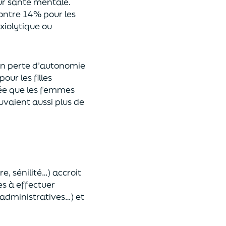
ur santé mentale.
ontre 14% pour les
iolytique ou
en perte d’autonomie
ur les filles
idée que les femmes
ouvaient aussi
plus
de
re,
sénilité…) accroit
es à effectuer
 administratives…)
et