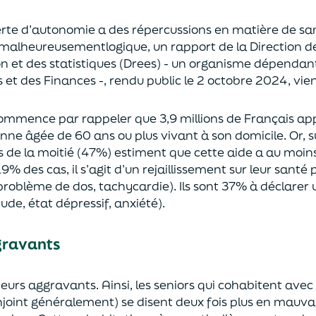
erte d’autonomie
a des
répercussions en matière de sa
malheureusement
logique
,
un rapport
de la Direction d
on et
des statistiques (Drees) - un organisme dépendant
és et des Finances
-,
rendu public
le 2 octobre 2024
, vie
 commence par rappeler
que 3,9 millions de Français a
onne âgée de 60 ans ou plus
vivant à son domicile.
Or, 
s de la moitié (47%)
estiment
que cette
aide a au moin
19% des cas
, il s’agit
d’un re
jaillissement
sur leur santé 
 problème de dos
,
tachycardie
).
Ils sont
37% à déclarer u
tude
,
état
dépressif, a
nxiété
).
gravants
cteurs aggravants. Ainsi, les seniors qui cohabitent
avec
joint généralement)
se disent deux fois plus en mauva