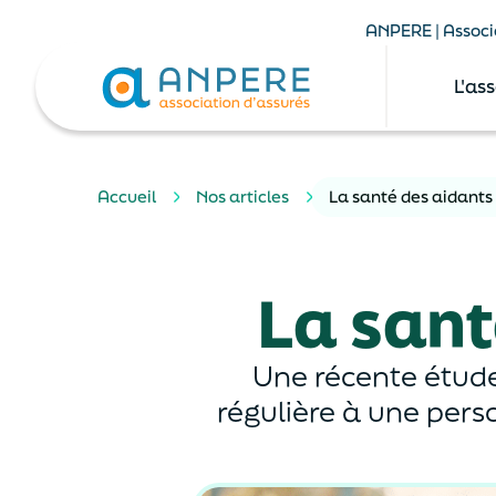
ANPERE | Associa
L'as
Accueil
Nos articles
La santé des aidant
La sant
Une récente étude
régulière à une per