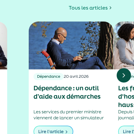
Tous les articles
Dépendance
20 avril 2026
Dépen
Dépendance : un outil
Les f
d’aide aux démarches
d'hos
haus
Les services du premier ministre
Depuis l
viennent de lancer un simulateur
journali
en ligne pour savoir si un certificat
forfait
médical est nécessaire dans le
augme
Lire l'article
Lire l