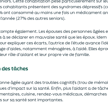
en
iors.
Cette cohabitation pèse
particulièrement sur le
rs
cohabitant
s
présentent
des syndromes dépressifs
(c
% ont consommé au moins une fois un médicament anx
 l’année
(27% des autres
seniors
).
compte également.
Les épouses
des personnes âgées 
s à
s
e déclare
r
en mauvaise santé que les époux. Idem po
our expliquer ces écarts, l’autrice de l’étude avance l’
age d’aides, notamment ménagères, à l’aidé
.
Elles épr
 leur rôle d’aidant
et leur propre vie de famille.
n des tâches
sonne âgée
ayant des troubles cognitifs (trou de mémoi
que
s
d’impact sur
la santé.
Enfin, plus l’aidant
a de tâch
imentaires, cuisine, rendez-vous médicaux, démarches
s sur sa santé so
nt importantes.