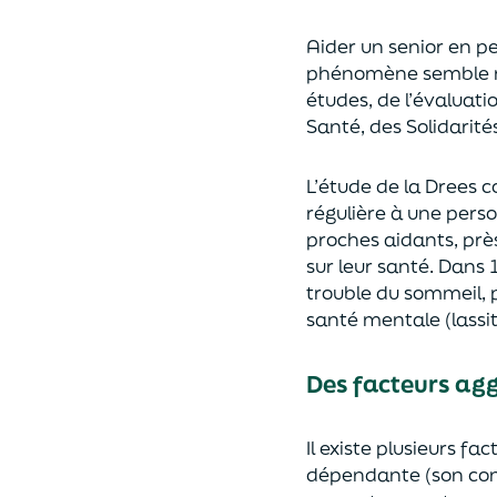
Aider
un
senior
en p
phénomène semble
études
, de l’évaluati
Santé, des Solidarit
L’étude de la Drees
régulière
à une pers
proches
aidants, prè
sur leur santé.
Dans 
trouble du sommeil,
santé mentale (
lassi
Des facteurs ag
Il existe plusieurs fa
dépendante (son con