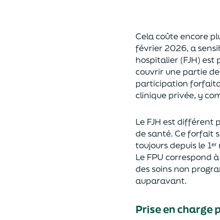
Cela coûte encore plu
février 2026
,
a
sensi
hospitalier (FJH)
est 
couvrir une partie de
participation forfai
clinique privée
, y com
Le
FJH
est
différent
p
de santé
.
Ce forfait
s
toujours depuis le 1ᵉʳ
Le FPU c
orrespond 
des soins non progr
auparavant.
Prise en charge p