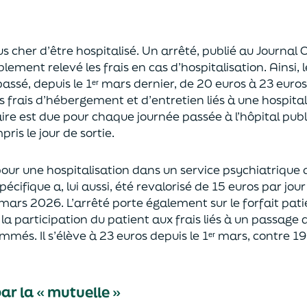
s cher d’être hospitalisé.
Un arrêté
,
publié
au
Journal O
blement relevé
l
es frais en cas d’hospitalisation.
Ainsi
, 
passé, depuis le 1ᵉʳ
mars dernier,
de 20 euros à 23 euros
s frais
d’hébergement et d’entretien liés à une hospital
taire est due pour chaque
journée passée à l’hôpital
publ
pris le jour de sortie.
our une hospitalisation dans un service
psychiatri
que
d
pécifique
a, lui aussi, été revalorisé de
15 euros
par jou
mars 2026.
L
’arrêté
porte également sur le f
orfait pat
à
la
participation
du pat
ient
aux frais liés à
un
passage a
ammés.
Il s’élève
à 23 euros depuis le 1ᵉʳ
mars, contre 19
ar la « mutuelle »