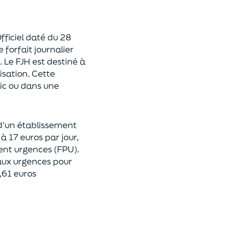
fficiel
daté du
28
le
forfait journalier
.
Le FJH est
destiné à
isation.
Cette
ic ou dans une
’un établissement
r
à 17 euro
s
par jour
,
ient urgences (FPU)
.
ux urgences
pour
,61 euros