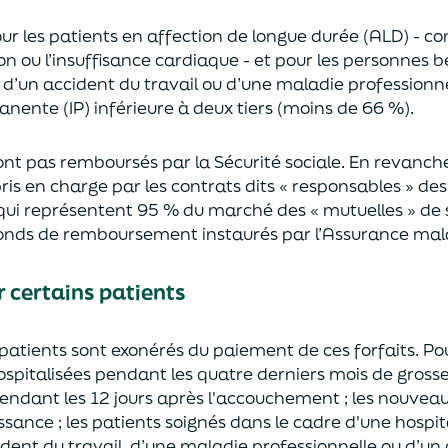
ur les patients en affection de longue durée (ALD)
-
co
on ou l’insuffisance cardiaque - et pour les
personnes
b
e
d’
un accident du travail ou
d’
une maladie professionn
anente (IP)
inférieure à deux tiers
(moins de 66 %).
ont pas remboursés par la Sécurité sociale.
En revanche,
ris en charge par les contrats dits « responsables » d
qui représentent 95 % du marché des « mutuelles » de 
afonds de remboursement
instaurés par l’Assurance mal
 certains patients
s patients sont exonérés du paiement de ces forfaits.
Po
spitalisé
e
s pendant les
quatre
derniers mois de grosse
endant les 12 jours après l'accouchement
;
les nouvea
ssance
;
les patients
soigné
s
dans le cadre d'une hospita
dent du travail
, d’
une maladie professionnelle
ou d’un 