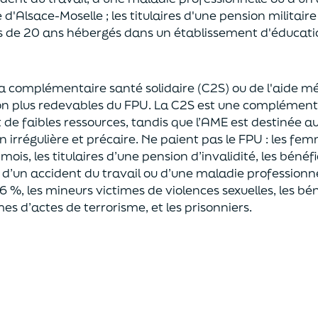
 d'Alsace-Moselle
; les titulaires
d'une pension militaire
 de 20 ans hébergé
s
dans un établissement d'éducatio
la
c
omplémentaire santé solidaire
(C2S) ou
de l'aide mé
on plus redevables du FPU. La C2S est une
complémenta
de faibles ressources, tandis que l’AME
est destinée
au
 irrégulière et précaire.
Ne paient pas le FPU : les fe
ois, les titulaires d’une pension d’invalidité,
les bénéfi
e
d’
un accident du travail ou
d’
une maladie professionn
66 %
, les mineurs
victimes de violences sexuelles
, les bé
mes d’actes de terrorisme
,
et les prisonniers.