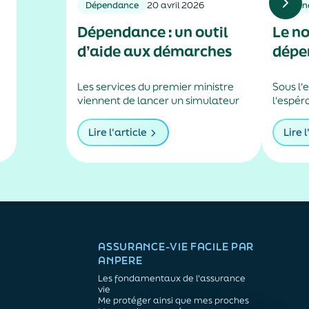
Dépendance
20 avril 2026
Dépen
Dépendance : un outil
Le n
d’aide aux démarches
dépe
Les services du premier ministre
Sous l'
viennent de lancer un simulateur
l'espér
en ligne pour savoir si un certificat
million
médical est nécessaire dans le
souffri
Lire l'article
Lire l
i
cadre d’une demande d’allocation
en 2050
personnalisée d’autonomie.
de l'Ins
ASSURANCE-VIE FACILE PAR
ANPERE
Les fondamentaux de l'assurance
vie
Me protéger ainsi que mes proches