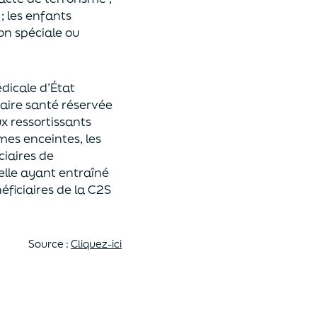
; les
enfant
s
n spéciale ou
dicale d’État
ire santé réservée
x ressortissants
mmes e
nceintes, les
ciaires
de
elle
ayant entraîné
néficiaires de la C2S
Source :
Cliquez-ici