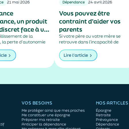
ce
21 mai 2026
Dépendance
24 avril 2026
rance
Vous pouvez être
nce, un produit
contraint d’aider vos
discret face à un
parents
croissant
illissement de la
Si votre père ou votre mère se
, la perte d’autonomie
retrouve dans l’incapacité de
n nombre croissant de
subvenir à ses besoins, vous avez
Pourtant, l’assurance
l’obligation, en tant qu’enfant, de
icle
Lire l'article
e, conçue pour
l’héberger et de le nourrir, ou de lu
ses conséquences
verser une pension alimentaire.
, reste encore
lle.
VOS BESOINS
NOS ARTICLES
Me protéger ainsi que mes proches
Épargne
Me constituer une épargne
Retraite
Préparer ma retraite
Prévoyance
tif
Anticiper la dépendance
Dépendance
Me préparer à mon rôle d'aidant
Aidants