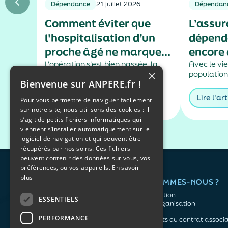
Dépendance
21 juillet 2026
Dépendan
Comment éviter que
L’assu
l'hospitalisation d’un
dépenda
proche âgé ne marque
encore 
le début d'une perte
L'opération s'est bien passée, la
risque 
Avec le vie
×
fracture est consolidée ou
population
d'autonomie ?
Bienvenue sur ANPERE.fr !
l'infection est guérie… Pourtant, au
concerne u
retour à domicile, rien n'est tout à
Français. 
Lire l'article
Lire l'art
Pour vous permettre de naviguer facilement
fait comme avant. Difficultés à
dépendanc
sur notre site, nous utilisons des cookies : il
marcher, perte d'appétit,
anticiper 
s’agit de petits fichiers informatiques qui
confusion, fatigue inhabituelle :
financières
viennent s’installer automatiquement sur le
chez certaines personnes âgées,
confidentie
logiciel de navigation et qui peuvent être
l'hospitalisation peut entraîner...
récupérés par nos soins. Ces fichiers
peuvent contenir des données sur vous, vos
préférences, ou vos appareils.
En savoir
plus
QUI SOMMES-NOUS ?
L'association
ESSENTIELS
Notre organisation
L’équipe
PERFORMANCE
Les atouts du contrat associa