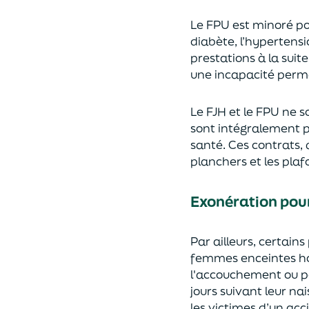
Le
FP
U
est minoré po
diabète, l’hypertensi
prestations
à la
suit
une incapacité
perm
Le
FJH et le FPU ne s
sont intégralement p
santé.
Ces contrats, 
planchers et les pl
Exonération pour
Par ailleurs, certain
femme
s
enceinte
s
ho
l'accouchement ou p
jours suivant
leur
nai
les victimes d’un
acci