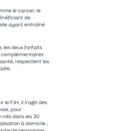
mme le cancer, le
énéfici
a
nt de
elle
ayant entraîné
 les deux forfaits
es complémentaires
santé, respectent les
adie.
ur le
FJH, il s’agit des
sse, pour
u
-
nés
dans les 30
lisation à domicile
;
acte de terrorisme
;