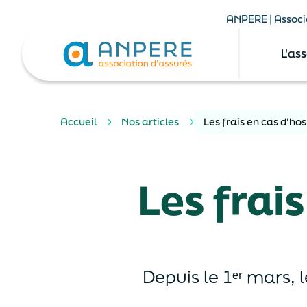
ANPERE | Associa
L'as
Accueil
Nos articles
Les frais en cas d'ho
Les frai
Depuis le 1ᵉʳ mars, l