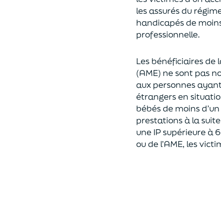
les assurés
du régime
handicapé
s
de moins
professionnelle
.
L
es
bénéfici
aires
de 
(AME)
ne sont pas n
aux personnes ayant 
étrangers en situation
bébés de moins d’un m
prestations
à la
suit
une
IP
supérieure à 
ou
de l’AME
, les
victi