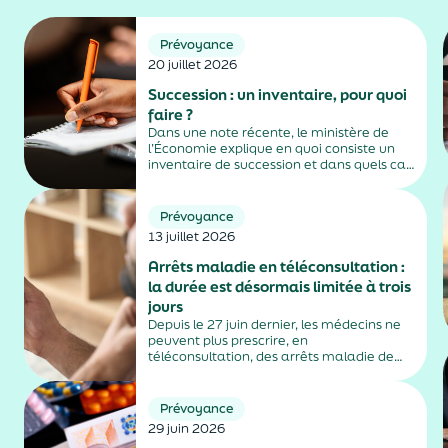
Prévoyance
20 juillet 2026
Succession : un inventaire, pour quoi
faire ?
Dans une note récente, le ministère de
l’Économie explique en quoi consiste un
inventaire de succession et dans quels cas
il est obligatoire.
Prévoyance
13 juillet 2026
Arrêts maladie en téléconsultation :
la durée est désormais limitée à trois
jours
Depuis le 27 juin dernier, les médecins ne
peuvent plus prescrire, en
téléconsultation, des arrêts maladie de
plus de trois jours, sauf exceptions. Cette
mesure, issue de la loi contre les fraudes
sociales et fiscales, s'inscrit dans un
Prévoyance
durcissement plus...
29 juin 2026