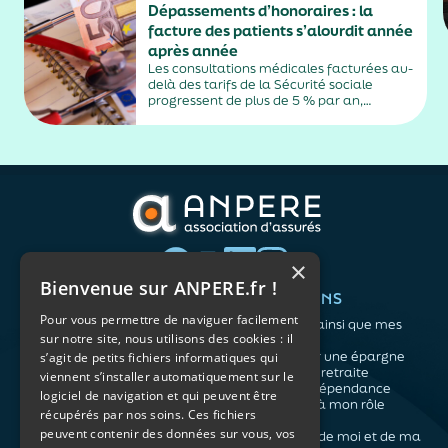
Dépassements d’honoraires : la
facture des patients s’alourdit année
après année
Les consultations médicales facturées au-
delà des tarifs de la Sécurité sociale
progressent de plus de 5 % par an,
alimentés par la montée en puissance des
médecins exerçant en secteur 2.
×
Bienvenue sur ANPERE.fr !
QUI SOMMES-NOUS ?
VOS BESOINS
Pour vous permettre de naviguer facilement
L'association
Me protéger ainsi que mes
sur notre site, nous utilisons des cookies : il
Notre organisation
proches
L’équipe
Me constituer une épargne
s’agit de petits fichiers informatiques qui
Les atouts du contrat
Préparer ma retraite
viennent s’installer automatiquement sur le
associatif
Anticiper la dépendance
logiciel de navigation et qui peuvent être
Me préparer à mon rôle
récupérés par nos soins. Ces fichiers
d'aidant
peuvent contenir des données sur vous, vos
Prendre soin de moi et de ma