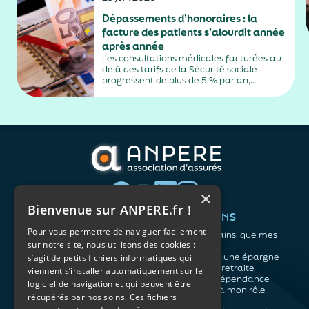
Dépassements d’honoraires : la
facture des patients s’alourdit année
après année
Les consultations médicales facturées au-
delà des tarifs de la Sécurité sociale
progressent de plus de 5 % par an,
alimentés par la montée en puissance des
médecins exerçant en secteur 2.
×
Bienvenue sur ANPERE.fr !
QUI SOMMES-NOUS ?
VOS BESOINS
Pour vous permettre de naviguer facilement
L'association
Me protéger ainsi que mes
sur notre site, nous utilisons des cookies : il
Notre organisation
proches
L’équipe
Me constituer une épargne
s’agit de petits fichiers informatiques qui
Les atouts du contrat
Préparer ma retraite
viennent s’installer automatiquement sur le
associatif
Anticiper la dépendance
logiciel de navigation et qui peuvent être
Me préparer à mon rôle
récupérés par nos soins. Ces fichiers
d'aidant