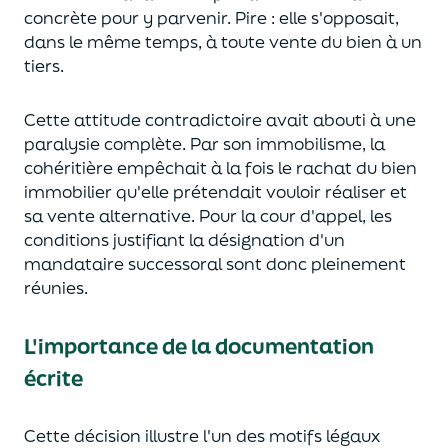
concrète pour y parvenir. Pire
:
elle s'oppos
ait
,
dans le même temps,
à toute vente du bien à un
tiers.
Cette attitude contradictoire
avait
abouti
à une
paralysie complète
. P
ar son immobilisme,
la
c
ohéritière
empêch
ait
à la fois le rachat
du bien
immobilier
qu'elle prétend
ait
vouloir réaliser et
s
a vente alternative.
Pour la
c
our d'appel, les
conditions justifiant la désignation d'un
mandataire successoral sont donc pleinement
réunies.
L'importance de la documentation
écrite
Cette décision illustre l'un des motifs légaux