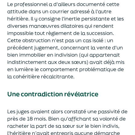
Le professionnel a d'ailleurs documenté cette
attitude dans un courrier adressé à l'autre
héritière. Il y consigne l'inertie persistante et les
diverses manœuvres dilatoires qui rendent
impossible tout règlement de la succession.
Cette obstruction n'est pas un cas isolé : un
précédent jugement, concernant la vente d'un
bien immobilier
en
indivision
(
qu
i
appart
enait
indistinctement
aux deux sœurs
)
avait déjà mis
en lumière le comportement problématique de
la
cohéritière
récalcitrante
.
Une contradict
ion
révélatrice
Les juges avaient
alors
constaté une
passivité
de
près de
18
mois
. Bien qu'affichant sa volonté de
racheter
la part
de sa sœur sur le bien indivis,
l'héritière
n’avait entrepris
aucune démarche