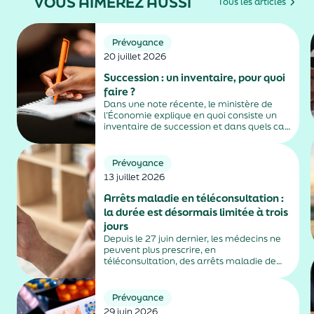
VOUS AIMEREZ AUSSI
Tous les articles
Prévoyance
20 juillet 2026
Succession : un inventaire, pour quoi
faire ?
Dans une note récente, le ministère de
l’Économie explique en quoi consiste un
inventaire de succession et dans quels cas
il est obligatoire.
Prévoyance
13 juillet 2026
Arrêts maladie en téléconsultation :
la durée est désormais limitée à trois
jours
Depuis le 27 juin dernier, les médecins ne
peuvent plus prescrire, en
téléconsultation, des arrêts maladie de
plus de trois jours, sauf exceptions. Cette
mesure, issue de la loi contre les fraudes
sociales et fiscales, s'inscrit dans un
Prévoyance
durcissement plus...
29 juin 2026