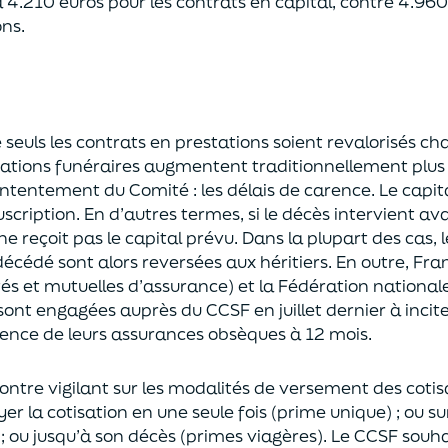
à 4.210 euros pour les contrats en capital, contre
4.960
ons.
 seuls les contrats en prestations
soient
revalorisés c
tations funéraires augmentent traditionnellement plus vi
ntentement du Comité : les délais de carence.
Le
capit
uscription.
En d
’autres termes, si le décès intervient av
ne reçoit pas le capital
prévu.
Dans la plupart des cas, l
 décédé sont
alors reversées aux héritiers. En outre,
Fran
tés et mutuelles d’assurance
) et la Fédération national
s
ont engagées
auprès du CCSF
en juillet dernier à inc
rence de
leurs assurances obsèques à 12 mois.
ontre
vigilant
sur les modalités de versement des cotis
er la cotisation en une seule fois (prime unique)
; ou s
;
ou jusqu’
à son décès (primes viagères).
L
e CCSF souhai