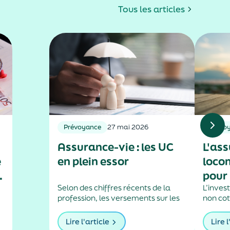
Tous les articles
Prévoyance
27 mai 2026
Prévo
Assurance-vie : les UC
L'ass
e
en plein essor
loco
pour 
Selon des chiffres récents de la
L’inves
profession, les versements sur les
non cot
unités de compte ont progressé de
paysag
plus de 13 % l’an dernier.
ménage
Lire l'article
Lire l
princip