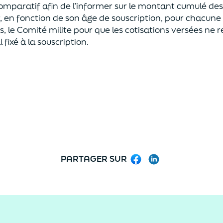
comparatif
afin de
l’
informer
s
ur le montant cumulé des c
, en fonction de
son
âge de souscription, pour chacune
rs, le Comité
milite pour
que
les
cotisations versées ne 
 fixé à la souscription.
PARTAGER SUR
Facebook
LinkedIn