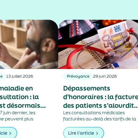
ce
13 juillet 2026
Prévoyance
29 juin 2026
maladie en
Dépassements
ultation : la
d’honoraires : la factur
st désormais
des patients s’alourdit
à trois jours
 juin dernier, les
année après année
Les consultations médicales
e peuvent plus
facturées au-delà des tarifs de la
en téléconsultation, des
Sécurité sociale progressent de
die de plus de trois
plus de 5 % par an, alimentés par
icle
Lire l'article
 exceptions. Cette
la montée en puissance des