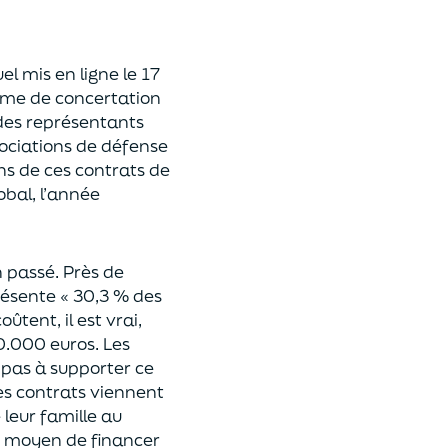
l mis en ligne le 17
m
e
de concertation
 des représentants
sociations de
défense
ons de ces contrats de
lobal, l’année
n passé
.
Près de
présente
« 30,3 % des
ûtent, il est vrai,
10.000 euros
.
Les
 pas à supporter ce
ces contrats viennent
eur famille au
le moyen de financer