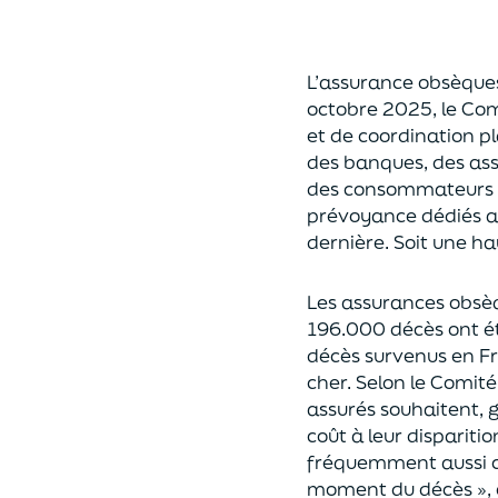
L’assurance obsèque
octobre 2025, le Com
et de coordination p
des banques, des
ass
des
consommateurs e
prévoyance dédiés a
dernière.
Soit une h
L
es assurances obsèqu
196.000 décès ont é
décès survenus en Fr
cher.
Selon le Comité,
assurés
souhaite
nt
, 
coût à leur disparitio
fréquemment aussi c
moment du décès »
,