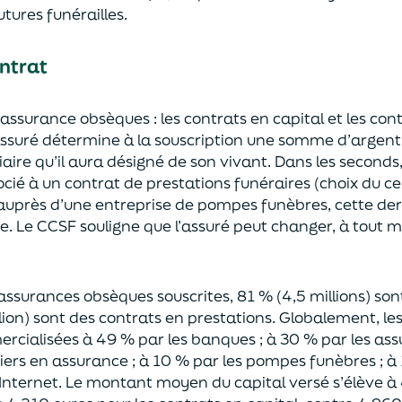
utures funérailles.
ntrat
d’assurance obsèques : les contrats en capital e
t les con
assuré détermine à la souscript
ion
une somme d’argent 
aire qu’il aura désigné de son vivant
.
Dans les seconds
ci
é
à un
contrat
d
e prestations funéraires
(
choix du cer
auprès d’une entreprise de pompes funèbres
, cette de
ire. Le CCSF souligne que l’assuré peut changer, à tout
d’assurance
s
obsèques souscrites,
81 % (4,5 millions) so
lion)
sont des contrats en prestations.
Globalement,
le
rcialisées à 49 % par les banques ; à
30 % par les ass
iers en assurance ;
à 10 % par les pompes funèbres ; à 
Internet.
Le montant
moyen
du capital versé s’élève
à