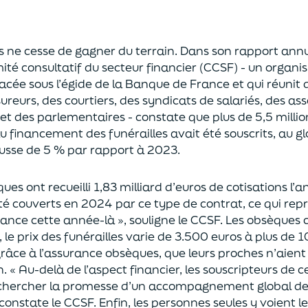
s ne cesse de ga
gner du terrain. Dans son rapport annue
ité consultatif
du secteur financier (CCSF)
-
un organis
lacée sous l’égide de la Banque de France et qui réunit
ureurs, des courtiers, des syndicats
de salariés
, des as
t des parlementaires -
constate
que
plus de 5,5 milli
u financement des funérailles
avait
été
souscrits, au g
ausse de 5
% par rapport à 2023.
es ont recueilli 1,83 milliard d’euros de cotisations
l’a
té couverts
en 2024
par ce type de contrat
, ce qui re
ance cette année-là »,
souligne le CCSF.
Les obsèques co
 le prix des funérailles varie
de 3.500 euros à plus de 
grâce à l’assurance obsèques, que leurs proches n’aient
n.
« Au-delà de l’aspect financier, les souscripteurs de 
hercher la promesse d’un accompagnement global de l
constate le CCSF. Enfin, les personnes seules y voient 