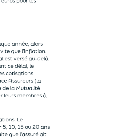
 euros pour les
haque année
, alors
te que l’inflation.
al est versé au-delà
ant ce dé
lai
, le
es cotisations
ce Assureurs (la
e de la Mutualité
iter leurs membres à
ations.
Le
ur
5, 10, 15 ou 20 ans
te que l’assuré ait