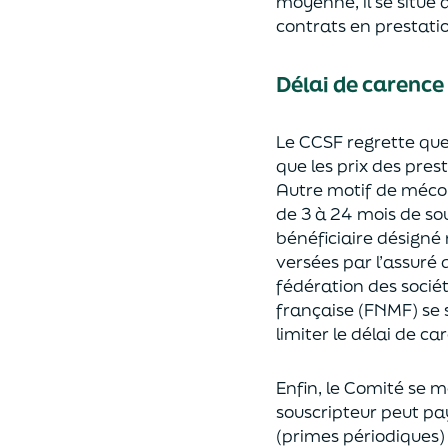
moyenne, il se sit
ue 
contrats en prestati
Délai
de carence
Le CCSF regrette que
que les prix des pres
Autre motif de méco
de 3 à 24 mois de so
bénéficiaire désigné 
versé
e
s par l’assuré
fédération des socié
française (FNMF)
se
limiter
le délai
de ca
Enfin, le Comité
se m
souscripteur peut pay
(primes périodiques)