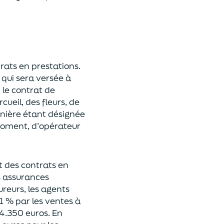
trats en prestations.
qui sera versée à
,
le
contrat de
cueil, des fleurs, de
rnière étant désignée
 moment, d’opérateur
nt des contrats en
s assurances
ureurs, les agents
1 % par les ventes à
 4.350 euros
. En