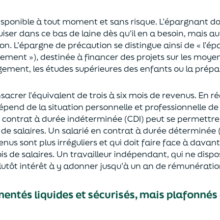
isponible à tout moment et sans risque. L’épargnant doi
ser dans ce bas de laine dès qu’il en a besoin, mais aus
n. L’épargne de précaution se distingue ainsi de « l’ép
ement »), destinée à financer des projets sur
le
s
moye
ement, les études supérieures des enfants ou la prépara
onsacrer l’équivalent de trois à six mois de revenus. En r
 dépend de la situation personnelle et professionnelle d
en contrat à durée indéterminée (CDI) peut se permettre
 de salaires. Un salarié en contrat à durée déterminée
enus sont plus irréguliers et qui doit faire face à dava
is de salaires. Un travailleur indépendant, qui ne dispo
plutôt intérêt à y adonner jusqu’à un an de rémunératio
mentés liquides et sécurisés, mais plafonnés