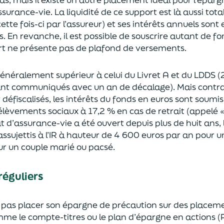
surance-vie. La liquidité de ce support est là aussi total
tte fois-ci par l’assureur) et ses intérêts annuels sont 
. En revanche, il est possible de souscrire autant de fo
rt ne présente pas de plafond de versements.
énéralement supérieur à celui du Livret A et du LDDS
ant communiqués avec un an de décalage). Mais contra
défiscalisés, les intérêts du fonds en euros sont soumis 
élèvements sociaux à 17,2 % en cas de retrait (appelé « 
at d’assurance-vie a été ouvert depuis plus de huit ans, 
ssujettis à l’IR à hauteur de 4 600 euros par an pour u
r un couple marié ou pacsé.
réguliers
ne pas placer son épargne de précaution sur des placeme
mme le compte-titres ou le plan d’épargne en actions (P