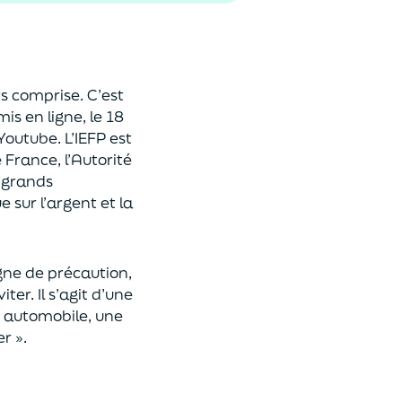
rs comprise. C’est
mis en ligne, le 18
Youtube
. L’IEFP e
st
France, l’Autorité
e grands
 sur l’argent et la
rgne de précaution,
ter. Il s’agit d’une
 automobile, une
r ».