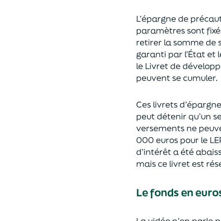
L’épargne de précauti
paramètres sont fixés
retirer la somme de s
garanti par l’État et l
le Livret de développ
peuvent se cumuler.
Ces livrets d’épargn
peut détenir qu’un seu
versements ne peuven
000 euros pour le LEP
d’intérêt a été abaiss
mais ce livret est r
Le fonds en euros
La vidéo n’en parle p