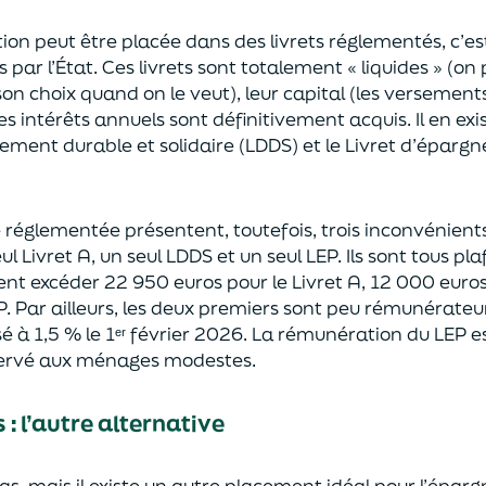
on peut être placée dans des livrets réglementés, c’es
 par l’État. Ces livrets sont totalement « liquides » (on 
on choix quand on le veut), leur capital (les versement
es intérêts annuels sont définitivement acquis. Il en exist
ement durable et solidaire (LDDS) et le Livret d’épargne
e réglementée présentent, toutefois, trois inconvénien
l Livret A, un seul LDDS et un seul LEP. Ils sont tous pl
t excéder 22 950 euros pour le Livret A, 12 000 euros
. Par ailleurs, les deux premiers sont peu rémunérateur
é à 1,5 % le 1ᵉʳ
février 2026. La rémunération du LEP est
éservé aux ménages modestes.
 : l’autre alternative
as, mais il existe un autre placement idéal pour l’éparg