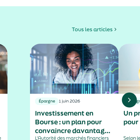
Tous les articles
Épargne
1 juin 2026
Éparg
Investissement en
Un p
Bourse : un plan pour
pour 
convaincre davantage
e
de femmes de franchir
L'Autorité des marchés financiers
Selon l