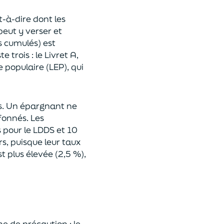
t-à-dire dont les
peut y verser et
s cumulés) est
e trois : le Livret A,
 populaire (LEP), qui
ts. Un épargnant ne
afonnés. Les
 pour le LDDS et 10
s, puisque leur taux
 plus élevée (2,5 %),
ne de précaution : le