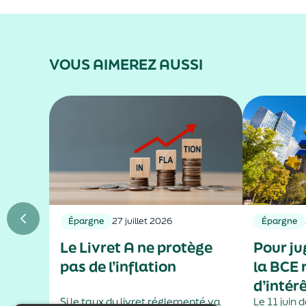
VOUS AIMEREZ AUSSI
Épargne
27 juillet 2026
Épargne
Le Livret A ne protège
Pour jug
pas de l’inflation
la BCE 
d’intér
Si le taux du livret réglementé va
Le 11 juin 