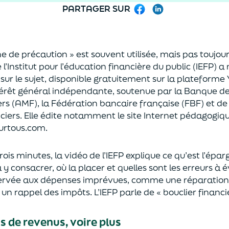
PARTAGER SUR
Facebook
LinkedIn
e de précaution » est souvent utilisée, mais pas toujou
l’Institut pour l’éducation financière du public (IEFP) a 
sur le sujet, disponible gratuitement sur la plateforme
térêt général indépendante, soutenue par la Banque de 
rs (AMF), la Fédération bancaire française (FBF) et d
ciers.
Elle édite notamment le site Internet pédagogique
urtous.com.
ois minutes, la vidéo de l’IEFP explique ce qu’est l’épa
y consacrer, où la placer et quelles sont les erreurs à évi
servée aux dépenses imprévues, comme une réparation
n rappel des impôts. L’IEFP parle de « bouclier financie
is de revenus, voire plus