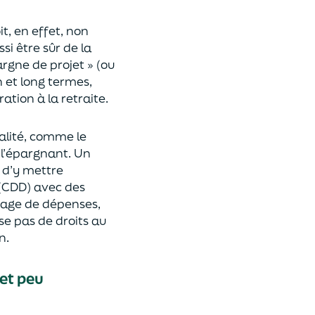
t, en effet, non
si être sûr de la
argne de projet » (ou
n
et
long termes
,
tion à la retraite.
éalité, comme le
e l’épargnant. Un
 d’y mettre
 (CDD) avec des
ntage de dépenses,
se pas de droits au
n.
 et peu