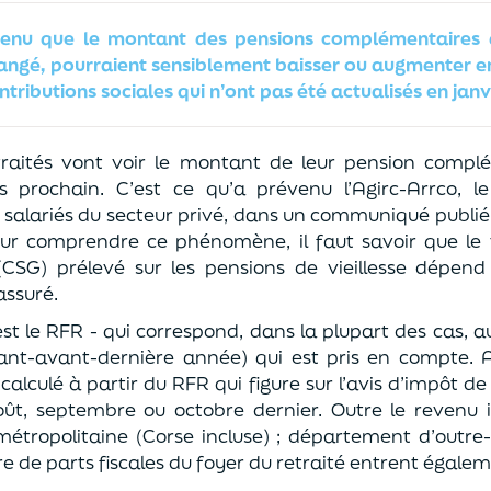
venu que le montant des pensions complémentaires d
changé, pourraient sensiblement baisser ou augmenter e
tributions sociales qui n’ont pas été actualisés en janvi
etraités vont voir le montant de leur pension compl
prochain. C’est ce qu’a prévenu l’Agirc-Arrco, le
alariés du secteur privé, dans un communiqué publié 
Pour comprendre ce phénomène, il faut savoir que le 
 (CSG) prélevé sur les pensions de vieillesse dépend
assuré.
est le RFR - qui correspond, dans la plupart des cas, 
vant-avant-dernière année) qui est pris en compte. A
alculé à partir du RFR qui figure sur l’avis d’impôt d
t, septembre ou octobre dernier. Outre le revenu i
métropolitaine (Corse incluse) ; département d’outre
 de parts fiscales du foyer du retraité entrent égaleme