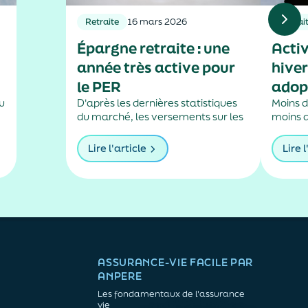
Retraite
16 mars 2026
Retrai
Épargne retraite : une
Activ
année très active pour
hiver
le PER
adop
du
D'après les dernières statistiques
Moins d
du marché, les versements sur les
moins d
plans d'épargne retraite
s’acco
assurantiels ont sensiblement
baisse 
Lire l'article
Lire l
.
augmenté l’an passé.
laquell
ralentir
précisé
l’année
un rôle.
ASSURANCE-VIE FACILE PAR
ANPERE
Les fondamentaux de l'assurance
vie