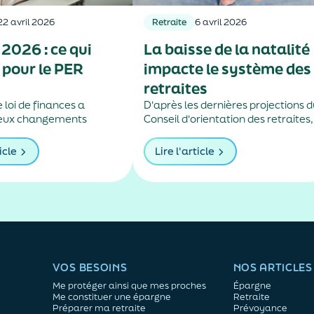
22 avril 2026
Retraite
6 avril 2026
2026 : ce qui
La baisse de la natalité
pour le PER
impacte le système des
retraites
 loi de finances a
D'après les dernières projections 
deux changements
Conseil d'orientation des retraites,
our les plans d’épargne
la chute du nombre d'enfants par
femme risque de creuser le déficit
icle
Lire l'article
des régimes français des retraites
VOS BESOINS
NOS ARTICLES
Me protéger ainsi que mes proches
Épargne
Me constituer une épargne
Retraite
Préparer ma retraite
Prévoyance