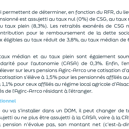
ui permettent de déterminer, en fonction du RFR, du li
 pensionné est assujetti au taux nul (0%) de CSG, au taux 
 taux plein (8,3%). Les retraités exonérés de CSG 
ontribution pour le remboursement de la dette soci
 éligibles au taux réduit de 3,8%, au taux médian de 
taux médian et au taux plein sont également soumi
lidarité pour l’autonomie (CASA) de 0,3%. Enfin, l’e
rélever sur leurs pensions Agirc-Arrco une cotisation 
cotisation s’élève à 1,5% pour les pensionnés affiliés a
 1,1% pour ceux affiliés au régime local agricole d’Alsac
és de l’Agirc-Arrco résidant à l’étranger.
tionnel
ce ou va s’installer dans un DOM, il peut changer de
ujetti ou ne plus être assujetti à la CASA, voire à la CR
pension n’évolue pas, son montant net (c’est-à-dir