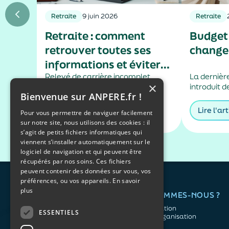
Retraite
9 juin 2026
Retraite
Retraite : comment
Budget 
retrouver toutes ses
change 
informations et éviter
les mauvaises
Relevé de carrière incomplet,
La dernière
×
périodes manquantes, droits
introduit 
surprises ?
Bienvenue sur ANPERE.fr !
oubliés… À quelques années de la
notables p
retraite — ou même bien avant —
retraite.
Lire l'article
Lire l'art
Pour vous permettre de naviguer facilement
beaucoup découvrent que leurs
sur notre site, nous utilisons des cookies : il
informations ne sont pas toujours
s’agit de petits fichiers informatiques qui
parfaitement à jour. Pourtant,
viennent s’installer automatiquement sur le
vérifier régulièrement ses droits
logiciel de navigation et qui peuvent être
permet d’anticiper, de...
récupérés par nos soins. Ces fichiers
peuvent contenir des données sur vous, vos
préférences, ou vos appareils.
En savoir
plus
QUI SOMMES-NOUS ?
L'association
ESSENTIELS
Notre organisation
L’équipe