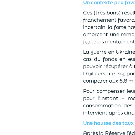
Un contexte peu fav
Ces (très bons) résu
franchement favorable
incertain, la forte h
amorcent une remonté
facteurs n’entament p
La guerre en Ukraine
cas du fonds en eur
pouvoir récupérer à
D’ailleurs, ce suppo
comparer aux 6,8 mil
Pour compenser leur 
pour l’instant - m
consommation des m
intervient après cinq
Une hausse des taux 
Après la Réserve féd