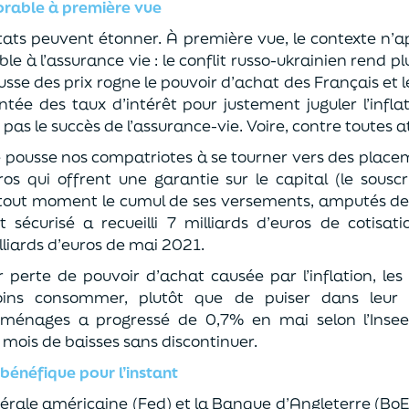
orable à première vue
ltats peuvent étonner. À première vue, le contexte n’ap
 à l’assurance vie : le conflit russo-ukrainien rend pl
ausse des prix rogne le pouvoir d’achat des Français et
e des taux d’intérêt pour justement juguler l’inflat
as le succès de l’assurance-vie. Voire, contre toutes at
 pousse nos compatriotes à se tourner vers des placemen
os qui offrent une garantie sur le capital (le souscr
 tout moment le cumul de ses versements, amputés des
rt sécurisé a recueilli 7 milliards d’euros de cotis
liards d’euros de mai 2021.
perte de pouvoir d’achat causée par l’inflation, les
oins consommer, plutôt que de puiser dans leur 
énages a progressé de 0,7% en mai selon l’Insee
 mois de baisses sans discontinuer.
bénéfique pour l’instant
érale américaine (Fed) et la Banque d’Angleterre (BoE