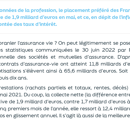
données de la profession, le placement préféré des Fran
e de 1,9 milliard d’euros en mai, et ce, en dépit de l’inf
ntée des taux d’intérêt.
branler l’assurance vie ? On peut légitimement se pose
es statistiques communiquées le 30 juin 2022 par 
onnelle des sociétés et mutuelles d’assurance. D’ap
ontrats d’assurance-vie ont atteint 11,8 milliards d’
otisations s’élèvent ainsi à 65,6 milliards d’euros. Soit
puis dix ans.
restations (rachats partiels et totaux, rentes, décès
i 2021. Du coup, la collecte nette (la différence entre 
tive de 1,9 milliard d’euros, contre 1,7 milliard d’euro
 cinq premiers mois de l’année, elle ressort à 12,4 millia
ros en glissement annuel. Il s’agit là aussi de la meille