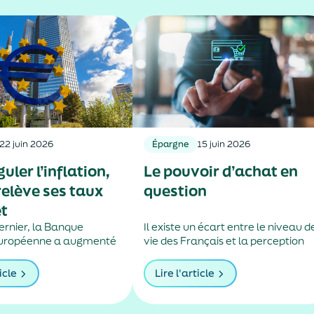
22 juin 2026
Épargne
15 juin 2026
uler l’inflation,
Le pouvoir d’achat en
relève ses taux
question
êt
dernier, la Banque
Il existe un écart entre le niveau d
européenne a augmenté
vie des Français et la perception
recteurs de 25 points de
qu’ils en ont, souligne un récent
elèvement décidé pour
éclairage des services de Matigno
icle
Lire l'article
nvolée de la hausse des
qui essaie d’en trouver les raisons.
utive au conflit au
ent.