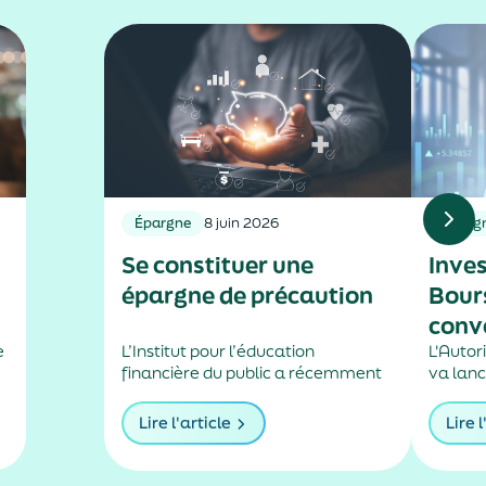
Épargne
8 juin 2026
Éparg
Se constituer une
Inve
épargne de précaution
Bours
conv
e
L’Institut pour l’éducation
de f
L'Autor
financière du public a récemment
va lanc
le pa
mis en ligne une vidéo dans
un plan
n
laquelle est expliquée la manière
renfor
Lire l'article
Lire l
de se construire un matelas
parmi l
financier pour financer ses
cotées,
dépenses imprévues.
les ho