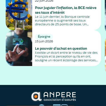
22 juin 2026
Pour juguler l’inflation, la BCE relève
ses taux d’intérêt
Le 11 juin dernier, la Banque centrale
européenne a augmenté ses taux
directeurs de 25 points de base. Un
relèvement décidé pour freiner l’envolée
de la hausse des prix consécutive au
conflit au Moyen-Orient.
Épargne
15 juin 2026
Le pouvoir d’achat en question
Il existe un écart entre le niveau de vie des
Français et la perception qu’ils en ont,
souligne un récent éclairage des services
de Matignon qui essaie d’en trouver les
raisons.