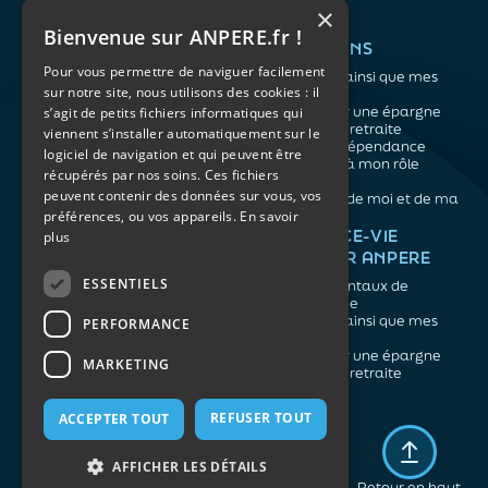
×
Bienvenue sur ANPERE.fr !
QUI SOMMES-NOUS ?
VOS BESOINS
Pour vous permettre de naviguer facilement
L'association
Me protéger ainsi que mes
sur notre site, nous utilisons des cookies : il
Notre organisation
proches
L’équipe
Me constituer une épargne
s’agit de petits fichiers informatiques qui
Les atouts du contrat
Préparer ma retraite
viennent s’installer automatiquement sur le
associatif
Anticiper la dépendance
logiciel de navigation et qui peuvent être
Me préparer à mon rôle
récupérés par nos soins. Ces fichiers
d'aidant
peuvent contenir des données sur vous, vos
Prendre soin de moi et de ma
préférences, ou vos appareils.
En savoir
santé
NOS ARTICLES
ASSURANCE-VIE
plus
FACILE PAR ANPERE
Épargne
Retraite
ESSENTIELS
Les fondamentaux de
Prévoyance
l'assurance vie
Dépendance
Me protéger ainsi que mes
PERFORMANCE
Aidants
proches
Me constituer une épargne
MARKETING
Préparer ma retraite
REFUSER TOUT
ACCEPTER TOUT
Mentions légales
Politique de confidentialité
AFFICHER LES DÉTAILS
Plan du site
Retour en haut