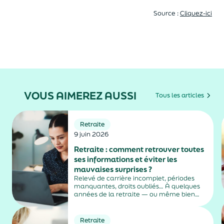
Source :
Cliquez-ici
VOUS AIMEREZ AUSSI
Tous les articles
Retraite
9 juin 2026
Retraite : comment retrouver toutes
ses informations et éviter les
mauvaises surprises ?
Relevé de carrière incomplet, périodes
manquantes, droits oubliés… À quelques
années de la retraite — ou même bien
avant — beaucoup découvrent que leurs
informations ne sont pas toujours
parfaitement à jour. Pourtant, vérifier
Retraite