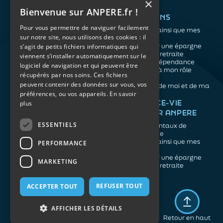
×
Bienvenue sur ANPERE.fr !
QUI SOMMES-NOUS ?
VOS BESOINS
Pour vous permettre de naviguer facilement
L'association
Me protéger ainsi que mes
sur notre site, nous utilisons des cookies : il
Notre organisation
proches
L’équipe
Me constituer une épargne
s’agit de petits fichiers informatiques qui
Les atouts du contrat
Préparer ma retraite
viennent s’installer automatiquement sur le
associatif
Anticiper la dépendance
logiciel de navigation et qui peuvent être
Me préparer à mon rôle
récupérés par nos soins. Ces fichiers
d'aidant
peuvent contenir des données sur vous, vos
Prendre soin de moi et de ma
préférences, ou vos appareils.
En savoir
santé
NOS ARTICLES
ASSURANCE-VIE
plus
FACILE PAR ANPERE
Épargne
Retraite
ESSENTIELS
Les fondamentaux de
Prévoyance
l'assurance vie
Dépendance
Me protéger ainsi que mes
PERFORMANCE
Aidants
proches
Me constituer une épargne
MARKETING
Préparer ma retraite
REFUSER TOUT
ACCEPTER TOUT
Mentions légales
Politique de confidentialité
AFFICHER LES DÉTAILS
Plan du site
Retour en haut