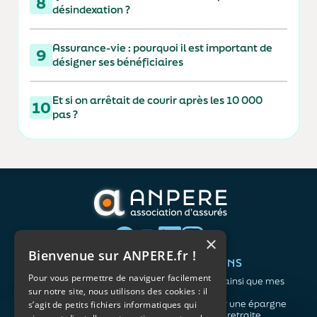
8
désindexation ?
Assurance-vie : pourquoi il est important de
9
désigner ses bénéficiaires
Et si on arrêtait de courir après les 10 000
10
pas ?
×
Bienvenue sur ANPERE.fr !
QUI SOMMES-NOUS ?
VOS BESOINS
Pour vous permettre de naviguer facilement
L'association
Me protéger ainsi que mes
sur notre site, nous utilisons des cookies : il
Notre organisation
proches
L’équipe
Me constituer une épargne
s’agit de petits fichiers informatiques qui
Les atouts du contrat
Préparer ma retraite