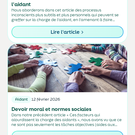
l'aidant
Nous aborderons dans cet article des processus
inconscients plus subtils et plus personnels qui peuvent se
greffer sur la charge de l'aidant, en l'amenant à faire
toujours plus, toujours mieux, toujours seul... au risque de
s'épuiser ou de se sacrifier.
Lire l'article
Aidant
12 février 2026
Devoir moral et normes sociales
Dans notre précédent article « Ces facteurs qui
alourdissent la charge des aidants », nous avons vu que ce
ne sont pas seulement les tâches objectives (aides aux
actes de la vie quotidienne par exemple) qui pèsent sur les
aidants, mais...