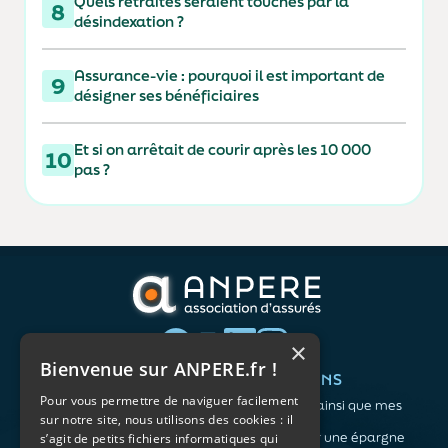
Quels retraités seraient touchés par la
8
désindexation ?
Assurance-vie : pourquoi il est important de
9
désigner ses bénéficiaires
Et si on arrêtait de courir après les 10 000
10
pas ?
×
Bienvenue sur ANPERE.fr !
QUI SOMMES-NOUS ?
VOS BESOINS
Pour vous permettre de naviguer facilement
L'association
Me protéger ainsi que mes
sur notre site, nous utilisons des cookies : il
Notre organisation
proches
L’équipe
Me constituer une épargne
s’agit de petits fichiers informatiques qui