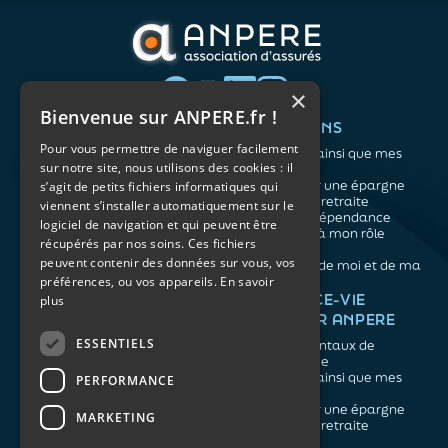
×
Bienvenue sur ANPERE.fr !
QUI SOMMES-NOUS ?
VOS BESOINS
Pour vous permettre de naviguer facilement
L'association
Me protéger ainsi que mes
sur notre site, nous utilisons des cookies : il
Notre organisation
proches
L’équipe
Me constituer une épargne
s’agit de petits fichiers informatiques qui
Les atouts du contrat
Préparer ma retraite
viennent s’installer automatiquement sur le
associatif
Anticiper la dépendance
logiciel de navigation et qui peuvent être
Me préparer à mon rôle
récupérés par nos soins. Ces fichiers
d'aidant
peuvent contenir des données sur vous, vos
Prendre soin de moi et de ma
santé
préférences, ou vos appareils.
En savoir
NOS ARTICLES
ASSURANCE-VIE
plus
FACILE PAR ANPERE
Épargne
Retraite
ESSENTIELS
Les fondamentaux de
Prévoyance
l'assurance vie
Dépendance
Me protéger ainsi que mes
PERFORMANCE
Aidants
proches
Me constituer une épargne
MARKETING
Préparer ma retraite