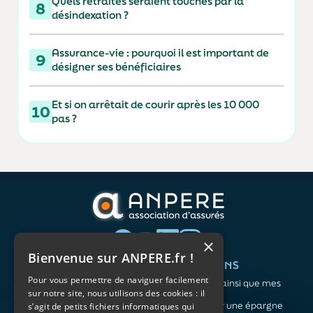
Quels retraités seraient touchés par la
8
désindexation ?
Assurance-vie : pourquoi il est important de
9
désigner ses bénéficiaires
Et si on arrêtait de courir après les 10 000
10
pas ?
×
Bienvenue sur ANPERE.fr !
QUI SOMMES-NOUS ?
VOS BESOINS
Pour vous permettre de naviguer facilement
L'association
Me protéger ainsi que mes
sur notre site, nous utilisons des cookies : il
Notre organisation
proches
L’équipe
Me constituer une épargne
s’agit de petits fichiers informatiques qui