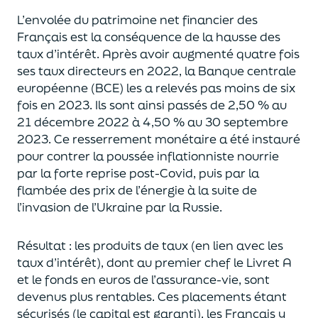
L’envolée du patrimoine net
financier des
Français est la conséquence
de la hausse des
taux d’intérêt. Après avoir augmenté qua
t
re fois
ses taux directeurs en 2022, la Banque centrale
européenne (BCE) les a
relevés
pas moins de
six
fois en 2023.
Ils sont ainsi passés de 2,50 % au
21 décembre 2022 à
4,50 % au 30 septembre
2023
. Ce resserrement monétaire a été
instauré
pour contrer la
poussée
inflationniste
nourrie
par la forte reprise post-Covid,
puis par
la
flambée des prix de l’énergie à la suite de
l’invasion de l’Ukraine par la Russie.
Résultat :
les produits de taux
(
en lien avec
les
taux
d’intérêt
)
,
dont au premier chef
le Livret A
et
le fonds en euros de l’assurance-vie,
sont
devenus plus renta
bles.
Ces placements étant
sécurisés
(le capital est garanti), les
Français
y