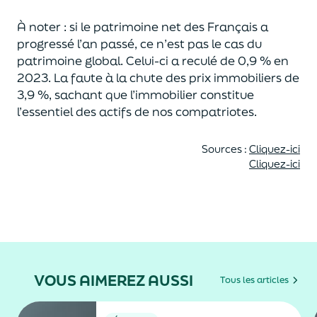
À noter : si le patrimoine net des Français a
progressé l’an passé,
ce n’est pas le
cas du
patrimoine global
. Celui-ci a
reculé
de 0,9 % en
2023.
La faute à la chute des prix
immobilier
s
de
3,9 %
, sachant que l’immobilier constitue
l’essentiel des actifs
de n
o
s compatriotes.
Source
s
:
Cliquez-ici
Cliquez-ici
VOUS AIMEREZ AUSSI
Tous les articles