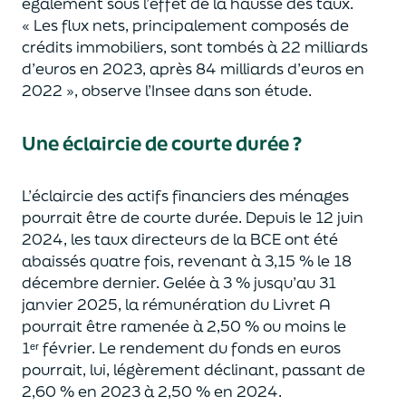
également sous l’effet de la hausse des taux.
«
Les flux nets, principalement composés de
crédits immobiliers, sont tombés à 22 milliards
d’euros en 2023, après 84 milliards d’euros en
2022
»
, observe l’Insee dans son étude.
Une éclaircie de courte durée ?
L’éclaircie des
actifs financiers des ménages
pourrait être de courte durée.
Depuis le 12 juin
2024,
les taux directeurs de la BCE ont été
abaissé
s
quatre fois, revenant à
3,15 % le 18
décembre dernier.
Gelée à 3 % jusqu’au 31
janvier 2025, la rémuné
ration du Livret A
pourrait être ramenée à 2,50 % ou moins le
1ᵉʳ
février.
Le rendement du fonds en euros
pourrait, lui, légèrement déclinant
, passant de
2,60 % en 2023 à 2,50 % en 2024.