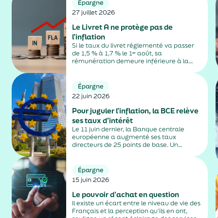
Épargne
27 juillet 2026
Le Livret A ne protège pas de
l’inflation
Si le taux du livret réglementé va passer
de 1,5 % à 1,7 % le 1ᵉʳ août, sa
rémunération demeure inférieure à la
hausse des prix à la consommation.
Épargne
22 juin 2026
Pour juguler l’inflation, la BCE relève
ses taux d’intérêt
Le 11 juin dernier, la Banque centrale
européenne a augmenté ses taux
directeurs de 25 points de base. Un
relèvement décidé pour freiner l’envolée
de la hausse des prix consécutive au
conflit au Moyen-Orient.
Épargne
15 juin 2026
Le pouvoir d’achat en question
Il existe un écart entre le niveau de vie des
Français et la perception qu’ils en ont,