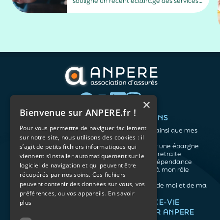
souligne un récent éclairage des services
de Matignon qui essaie d’en trouver les
raisons.
×
Bienvenue sur ANPERE.fr !
QUI SOMMES-NOUS ?
VOS BESOINS
Pour vous permettre de naviguer facilement
L'association
Me protéger ainsi que mes
sur notre site, nous utilisons des cookies : il
Notre organisation
proches
L’équipe
Me constituer une épargne
s’agit de petits fichiers informatiques qui
Les atouts du contrat
Préparer ma retraite
viennent s’installer automatiquement sur le
associatif
Anticiper la dépendance
logiciel de navigation et qui peuvent être
Me préparer à mon rôle
récupérés par nos soins. Ces fichiers
d'aidant
peuvent contenir des données sur vous, vos
Prendre soin de moi et de ma
préférences, ou vos appareils.
En savoir
santé
NOS ARTICLES
ASSURANCE-VIE
plus
FACILE PAR ANPERE
Épargne