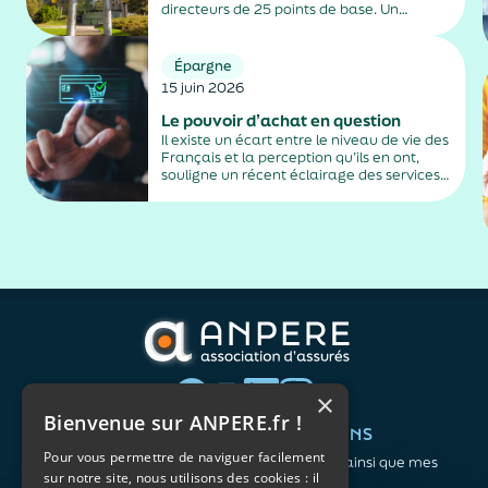
directeurs de 25 points de base. Un
relèvement décidé pour freiner l’envolée
de la hausse des prix consécutive au
conflit au Moyen-Orient.
Épargne
15 juin 2026
Le pouvoir d’achat en question
Il existe un écart entre le niveau de vie des
Français et la perception qu’ils en ont,
souligne un récent éclairage des services
de Matignon qui essaie d’en trouver les
raisons.
×
Bienvenue sur ANPERE.fr !
QUI SOMMES-NOUS ?
VOS BESOINS
Pour vous permettre de naviguer facilement
L'association
Me protéger ainsi que mes
sur notre site, nous utilisons des cookies : il
Notre organisation
proches