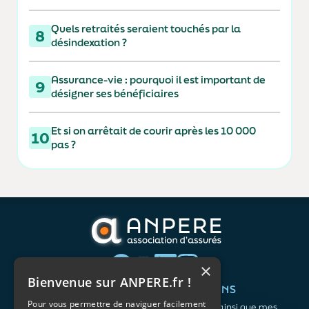
Quels retraités seraient touchés par la
8
désindexation ?
Assurance-vie : pourquoi il est important de
9
désigner ses bénéficiaires
Et si on arrêtait de courir après les 10 000
10
pas ?
×
Bienvenue sur ANPERE.fr !
QUI SOMMES-NOUS ?
VOS BESOINS
Pour vous permettre de naviguer facilement
L'association
Me protéger ainsi que mes