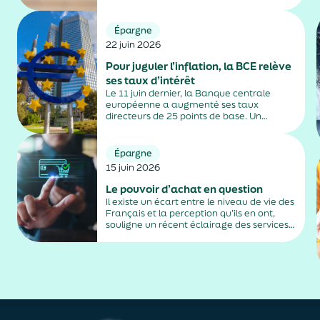
hausse des prix à la consommation.
Épargne
22 juin 2026
Pour juguler l’inflation, la BCE relève
ses taux d’intérêt
Le 11 juin dernier, la Banque centrale
européenne a augmenté ses taux
directeurs de 25 points de base. Un
relèvement décidé pour freiner l’envolée
de la hausse des prix consécutive au
conflit au Moyen-Orient.
Épargne
15 juin 2026
Le pouvoir d’achat en question
Il existe un écart entre le niveau de vie des
Français et la perception qu’ils en ont,
souligne un récent éclairage des services
de Matignon qui essaie d’en trouver les
raisons.