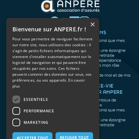
×
Bienvenue sur ANPERE.fr !
QUI SOMMES-NOUS ?
VOS BESOINS
Pour vous permettre de naviguer facilement
L'association
Me protéger ainsi que mes
sur notre site, nous utilisons des cookies : il
Notre organisation
proches
L’équipe
Me constituer une épargne
s’agit de petits fichiers informatiques qui
Les atouts du contrat
Préparer ma retraite
viennent s’installer automatiquement sur le
associatif
Anticiper la dépendance
logiciel de navigation et qui peuvent être
Me préparer à mon rôle
récupérés par nos soins. Ces fichiers
d'aidant
peuvent contenir des données sur vous, vos
Prendre soin de moi et de ma
préférences, ou vos appareils.
En savoir
santé
NOS ARTICLES
ASSURANCE-VIE
plus
FACILE PAR ANPERE
Épargne
Retraite
ESSENTIELS
Les fondamentaux de
Prévoyance
l'assurance vie
Dépendance
Me protéger ainsi que mes
PERFORMANCE
Aidants
proches
Me constituer une épargne
MARKETING
Préparer ma retraite
REFUSER TOUT
ACCEPTER TOUT