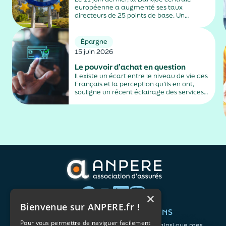
européenne a augmenté ses taux
directeurs de 25 points de base. Un
relèvement décidé pour freiner l’envolée
de la hausse des prix consécutive au
conflit au Moyen-Orient.
Épargne
15 juin 2026
Le pouvoir d’achat en question
Il existe un écart entre le niveau de vie des
Français et la perception qu’ils en ont,
souligne un récent éclairage des services
de Matignon qui essaie d’en trouver les
raisons.
×
Bienvenue sur ANPERE.fr !
QUI SOMMES-NOUS ?
VOS BESOINS
Pour vous permettre de naviguer facilement
L'association
Me protéger ainsi que mes