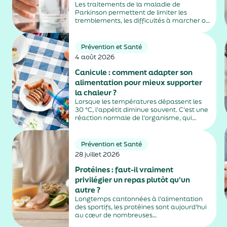
Les traitements de la maladie de
Parkinson permettent de limiter les
tremblements, les difficultés à marcher ou
la rigidité musculaire. Mais ils peuvent
aussi entraîner des effets secondaires
parfois difficiles à repérer, notamment
Prévention et Santé
chez les personnes âgées vivant en
4 août 2026
EHPAD....
Canicule : comment adapter son
alimentation pour mieux supporter
la chaleur ?
Lorsque les températures dépassent les
30 °C, l'appétit diminue souvent. C'est une
réaction normale de l'organisme, qui
dépense moins d'énergie pour maintenir
sa température. Faut-il pour autant
sauter des repas ? Quels aliments
Prévention et Santé
privilégier ? Une alimentation adaptée
28 juillet 2026
permet non...
Protéines : faut-il vraiment
privilégier un repas plutôt qu'un
autre ?
Longtemps cantonnées à l'alimentation
des sportifs, les protéines sont aujourd'hui
au cœur de nombreuses
recommandations nutritionnelles. Petit-