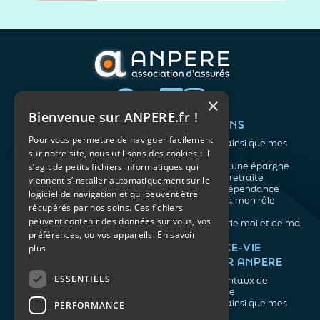
déjeuner protéiné, collation après le sport,
dîner riche en protéines… Difficile de
distinguer les conseils fondés des effets de
mode. En réalité, les spécialistes...
×
Bienvenue sur ANPERE.fr !
QUI SOMMES-NOUS ?
VOS BESOINS
Pour vous permettre de naviguer facilement
L'association
Me protéger ainsi que mes
sur notre site, nous utilisons des cookies : il
Notre organisation
proches
L’équipe
Me constituer une épargne
s’agit de petits fichiers informatiques qui
Les atouts du contrat
Préparer ma retraite
viennent s’installer automatiquement sur le
associatif
Anticiper la dépendance
logiciel de navigation et qui peuvent être
Me préparer à mon rôle
récupérés par nos soins. Ces fichiers
d'aidant
peuvent contenir des données sur vous, vos
Prendre soin de moi et de ma
préférences, ou vos appareils.
En savoir
santé
NOS ARTICLES
ASSURANCE-VIE
plus
FACILE PAR ANPERE
Épargne
Retraite
ESSENTIELS
Les fondamentaux de
Prévoyance
l'assurance vie
Dépendance
Me protéger ainsi que mes
PERFORMANCE
Aidants
proches