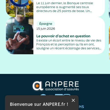
Le 11 juin dernier, la Banque centrale
européenne a augmenté ses taux
directeurs de 25 points de base. Un
relèvement décidé pour freiner l’envolée
de la hausse des prix consécutive au
conflit au Moyen-Orient.
Épargne
15 juin 2026
Le pouvoir d’achat en question
Il existe un écart entre le niveau de vie des
Français et la perception qu’ils en ont,
souligne un récent éclairage des services
de Matignon qui essaie d’en trouver les
raisons.
×
Bienvenue sur ANPERE.fr !
QUI SOMMES-NOUS ?
VOS BESOINS