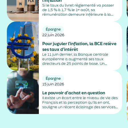
l’inflation
Si le taux du livret réglementé va passer
de 1,5 % à 1,7 % le 1ᵉʳ août, sa
rémunération demeure inférieure à la
hausse des prix à la consommation.
Épargne
22 juin 2026
Pour juguler l’inflation, la BCE relève
ses taux d’intérêt
Le 11 juin dernier, la Banque centrale
européenne a augmenté ses taux
directeurs de 25 points de base. Un
relèvement décidé pour freiner l’envolée
de la hausse des prix consécutive au
conflit au Moyen-Orient.
Épargne
15 juin 2026
Le pouvoir d’achat en question
Il existe un écart entre le niveau de vie des
Français et la perception qu’ils en ont,
souligne un récent éclairage des services
de Matignon qui essaie d’en trouver les
raisons.