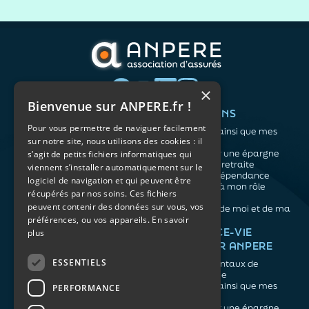
×
Bienvenue sur ANPERE.fr !
QUI SOMMES-NOUS ?
VOS BESOINS
Pour vous permettre de naviguer facilement
L'association
Me protéger ainsi que mes
sur notre site, nous utilisons des cookies : il
Notre organisation
proches
L’équipe
Me constituer une épargne
s’agit de petits fichiers informatiques qui
Les atouts du contrat
Préparer ma retraite
viennent s’installer automatiquement sur le
associatif
Anticiper la dépendance
logiciel de navigation et qui peuvent être
Me préparer à mon rôle
récupérés par nos soins. Ces fichiers
d'aidant
peuvent contenir des données sur vous, vos
Prendre soin de moi et de ma
préférences, ou vos appareils.
En savoir
santé
NOS ARTICLES
ASSURANCE-VIE
plus
FACILE PAR ANPERE
Épargne
Retraite
ESSENTIELS
Les fondamentaux de
Prévoyance
l'assurance vie
Dépendance
Me protéger ainsi que mes
PERFORMANCE
Aidants
proches
Me constituer une épargne