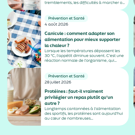
tremblements, les difficultés à marcher ou
la rigidité musculaire. Mais ils peuvent
aussi entraîner des effets secondaires
parfois difficiles à repérer, notamment
Prévention et Santé
chez les personnes âgées vivant en
4 août 2026
EHPAD....
Canicule : comment adapter son
alimentation pour mieux supporter
la chaleur ?
Lorsque les températures dépassent les
30 °C, l'appétit diminue souvent. C'est une
réaction normale de l'organisme, qui
dépense moins d'énergie pour maintenir
sa température. Faut-il pour autant
sauter des repas ? Quels aliments
Prévention et Santé
privilégier ? Une alimentation adaptée
28 juillet 2026
permet non...
Protéines : faut-il vraiment
privilégier un repas plutôt qu'un
autre ?
Longtemps cantonnées à l'alimentation
des sportifs, les protéines sont aujourd'hui
au cœur de nombreuses
recommandations nutritionnelles. Petit-
déjeuner protéiné, collation après le sport,
dîner riche en protéines… Difficile de