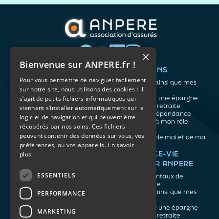
distinguer les conseils fondés des effets de
mode. En réalité, les spécialistes...
×
Bienvenue sur ANPERE.fr !
QUI SOMMES-NOUS ?
VOS BESOINS
Pour vous permettre de naviguer facilement
L'association
Me protéger ainsi que mes
sur notre site, nous utilisons des cookies : il
Notre organisation
proches
L’équipe
Me constituer une épargne
s’agit de petits fichiers informatiques qui
Les atouts du contrat
Préparer ma retraite
viennent s’installer automatiquement sur le
associatif
Anticiper la dépendance
logiciel de navigation et qui peuvent être
Me préparer à mon rôle
récupérés par nos soins. Ces fichiers
d'aidant
peuvent contenir des données sur vous, vos
Prendre soin de moi et de ma
préférences, ou vos appareils.
En savoir
santé
NOS ARTICLES
ASSURANCE-VIE
plus
FACILE PAR ANPERE
Épargne
Retraite
ESSENTIELS
Les fondamentaux de
Prévoyance
l'assurance vie
Dépendance
Me protéger ainsi que mes
PERFORMANCE
Aidants
proches
Me constituer une épargne
MARKETING
Préparer ma retraite