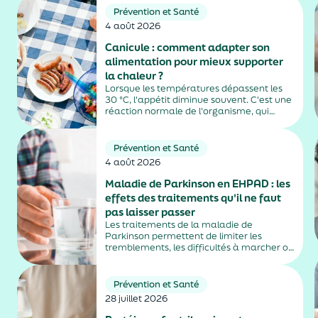
Prévention et Santé
4 août 2026
Canicule : comment adapter son
alimentation pour mieux supporter
la chaleur ?
Lorsque les températures dépassent les
30 °C, l'appétit diminue souvent. C'est une
réaction normale de l'organisme, qui
dépense moins d'énergie pour maintenir
sa température. Faut-il pour autant
sauter des repas ? Quels aliments
Prévention et Santé
privilégier ? Une alimentation adaptée
4 août 2026
permet non...
Maladie de Parkinson en EHPAD : les
effets des traitements qu'il ne faut
pas laisser passer
Les traitements de la maladie de
Parkinson permettent de limiter les
tremblements, les difficultés à marcher ou
la rigidité musculaire. Mais ils peuvent
aussi entraîner des effets secondaires
parfois difficiles à repérer, notamment
Prévention et Santé
chez les personnes âgées vivant en
28 juillet 2026
EHPAD....