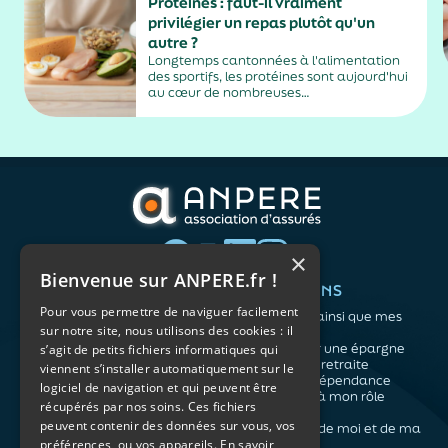
Protéines : faut-il vraiment
privilégier un repas plutôt qu'un
autre ?
Longtemps cantonnées à l'alimentation
des sportifs, les protéines sont aujourd'hui
au cœur de nombreuses
recommandations nutritionnelles. Petit-
déjeuner protéiné, collation après le sport,
dîner riche en protéines… Difficile de
distinguer les conseils fondés des effets de
mode. En réalité, les spécialistes...
×
Bienvenue sur ANPERE.fr !
QUI SOMMES-NOUS ?
VOS BESOINS
Pour vous permettre de naviguer facilement
L'association
Me protéger ainsi que mes
sur notre site, nous utilisons des cookies : il
Notre organisation
proches
L’équipe
Me constituer une épargne
s’agit de petits fichiers informatiques qui
Les atouts du contrat
Préparer ma retraite
viennent s’installer automatiquement sur le
associatif
Anticiper la dépendance
logiciel de navigation et qui peuvent être
Me préparer à mon rôle
récupérés par nos soins. Ces fichiers
d'aidant
peuvent contenir des données sur vous, vos
Prendre soin de moi et de ma
préférences, ou vos appareils.
En savoir
santé