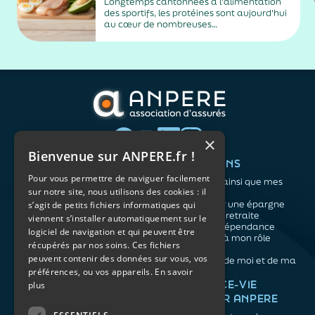
Longtemps cantonnées à l'alimentation
des sportifs, les protéines sont aujourd'hui
au cœur de nombreuses
recommandations nutritionnelles. Petit-
déjeuner protéiné, collation après le sport,
dîner riche en protéines… Difficile de
distinguer les conseils fondés des effets de
mode. En réalité, les spécialistes...
×
Bienvenue sur ANPERE.fr !
QUI SOMMES-NOUS ?
VOS BESOINS
Pour vous permettre de naviguer facilement
L'association
Me protéger ainsi que mes
sur notre site, nous utilisons des cookies : il
Notre organisation
proches
L’équipe
Me constituer une épargne
s’agit de petits fichiers informatiques qui
Les atouts du contrat
Préparer ma retraite
viennent s’installer automatiquement sur le
associatif
Anticiper la dépendance
logiciel de navigation et qui peuvent être
Me préparer à mon rôle
récupérés par nos soins. Ces fichiers
d'aidant
peuvent contenir des données sur vous, vos
Prendre soin de moi et de ma
préférences, ou vos appareils.
En savoir
santé
NOS ARTICLES
ASSURANCE-VIE
plus
FACILE PAR ANPERE
Épargne
Retraite