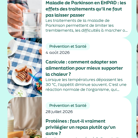
Maladie de Parkinson en EHPAD : les
effets des traitements qu'il ne faut
pas laisser passer
Les traitements de la maladie de
Parkinson permettent de limiter les
tremblements, les difficultés à marcher ou
la rigidité musculaire. Mais ils peuvent
aussi entraîner des effets secondaires
parfois difficiles à repérer, notamment
Prévention et Santé
chez les personnes âgées vivant en
4 août 2026
EHPAD....
Canicule : comment adapter son
alimentation pour mieux supporter
la chaleur ?
Lorsque les températures dépassent les
30 °C, l'appétit diminue souvent. C'est une
réaction normale de l'organisme, qui
dépense moins d'énergie pour maintenir
sa température. Faut-il pour autant
sauter des repas ? Quels aliments
Prévention et Santé
privilégier ? Une alimentation adaptée
28 juillet 2026
permet non...
Protéines : faut-il vraiment
privilégier un repas plutôt qu'un
autre ?