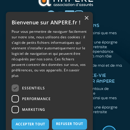
×
Bienvenue sur ANPERE.fr !
QUI SOMMES-NOUS ?
VOS BESOINS
Pour vous permettre de naviguer facilement
L'association
Me protéger ainsi que mes
sur notre site, nous utilisons des cookies : il
Notre organisation
proches
L’équipe
Me constituer une épargne
s’agit de petits fichiers informatiques qui
Les atouts du contrat
Préparer ma retraite
viennent s’installer automatiquement sur le
associatif
Anticiper la dépendance
logiciel de navigation et qui peuvent être
Me préparer à mon rôle
récupérés par nos soins. Ces fichiers
d'aidant
peuvent contenir des données sur vous, vos
Prendre soin de moi et de ma
préférences, ou vos appareils.
En savoir
santé
NOS ARTICLES
ASSURANCE-VIE
plus
FACILE PAR ANPERE
Épargne
Retraite
ESSENTIELS
Les fondamentaux de
Prévoyance
l'assurance vie
Dépendance
Me protéger ainsi que mes
PERFORMANCE
Aidants
proches
Me constituer une épargne
MARKETING
Préparer ma retraite
REFUSER TOUT
ACCEPTER TOUT
Mentions légales