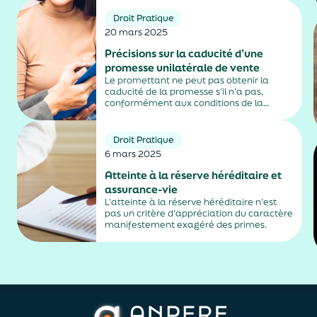
2026 puis une montée en charge en 2027,
selon la nature de leur activité. Un
Droit Pratique
calendrier qui...
20 mars 2025
Précisions sur la caducité d’une
promesse unilatérale de vente
Le promettant ne peut pas obtenir la
caducité de la promesse s’il n’a pas,
conformément aux conditions de la
promesse, mis en demeure le bénéficiaire
de justifier de l’obtention du prêt.
Droit Pratique
6 mars 2025
Atteinte à la réserve héréditaire et
assurance-vie
L’atteinte à la réserve héréditaire n’est
pas un critère d’appréciation du caractère
manifestement exagéré des primes.