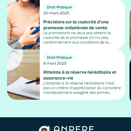
2026 puis une montée en charge en 2027,
selon la nature de leur activité. Un
Droit Pratique
calendrier qui...
20 mars 2025
Précisions sur la caducité d’une
promesse unilatérale de vente
Le promettant ne peut pas obtenir la
caducité de la promesse s’il n’a pas,
conformément aux conditions de la
promesse, mis en demeure le bénéficiaire
de justifier de l’obtention du prêt.
Droit Pratique
6 mars 2025
Atteinte à la réserve héréditaire et
assurance-vie
L’atteinte à la réserve héréditaire n’est
pas un critère d’appréciation du caractère
manifestement exagéré des primes.