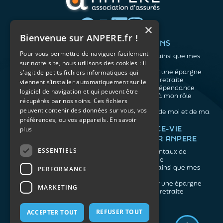
×
Bienvenue sur ANPERE.fr !
QUI SOMMES-NOUS ?
VOS BESOINS
Pour vous permettre de naviguer facilement
L'association
Me protéger ainsi que mes
sur notre site, nous utilisons des cookies : il
Notre organisation
proches
L’équipe
Me constituer une épargne
s’agit de petits fichiers informatiques qui
Les atouts du contrat
Préparer ma retraite
viennent s’installer automatiquement sur le
associatif
Anticiper la dépendance
logiciel de navigation et qui peuvent être
Me préparer à mon rôle
récupérés par nos soins. Ces fichiers
d'aidant
peuvent contenir des données sur vous, vos
Prendre soin de moi et de ma
préférences, ou vos appareils.
En savoir
santé
NOS ARTICLES
ASSURANCE-VIE
plus
FACILE PAR ANPERE
Épargne
Retraite
ESSENTIELS
Les fondamentaux de
Prévoyance
l'assurance vie
Dépendance
Me protéger ainsi que mes
PERFORMANCE
Aidants
proches
Me constituer une épargne
MARKETING
Préparer ma retraite
REFUSER TOUT
ACCEPTER TOUT
Mentions légales