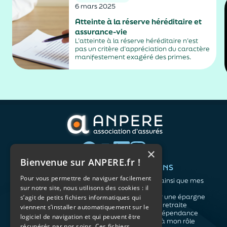
6 mars 2025
Atteinte à la réserve héréditaire et
assurance-vie
L’atteinte à la réserve héréditaire n’est
pas un critère d’appréciation du caractère
manifestement exagéré des primes.
×
Bienvenue sur ANPERE.fr !
QUI SOMMES-NOUS ?
VOS BESOINS
Pour vous permettre de naviguer facilement
L'association
Me protéger ainsi que mes
sur notre site, nous utilisons des cookies : il
Notre organisation
proches
L’équipe
Me constituer une épargne
s’agit de petits fichiers informatiques qui
Les atouts du contrat
Préparer ma retraite
viennent s’installer automatiquement sur le
associatif
Anticiper la dépendance
logiciel de navigation et qui peuvent être
Me préparer à mon rôle
récupérés par nos soins. Ces fichiers