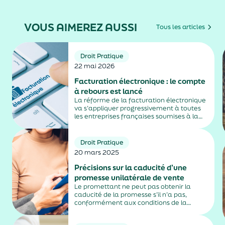
VOUS AIMEREZ AUSSI
Tous les articles
Droit Pratique
22 mai 2026
Facturation électronique : le compte
à rebours est lancé
La réforme de la facturation électronique
va s’appliquer progressivement à toutes
les entreprises françaises soumises à la
TVA, avec une première échéance en
2026 puis une montée en charge en 2027,
selon la nature de leur activité. Un
Droit Pratique
calendrier qui...
20 mars 2025
Précisions sur la caducité d’une
promesse unilatérale de vente
Le promettant ne peut pas obtenir la
caducité de la promesse s’il n’a pas,
conformément aux conditions de la
promesse, mis en demeure le bénéficiaire
de justifier de l’obtention du prêt.