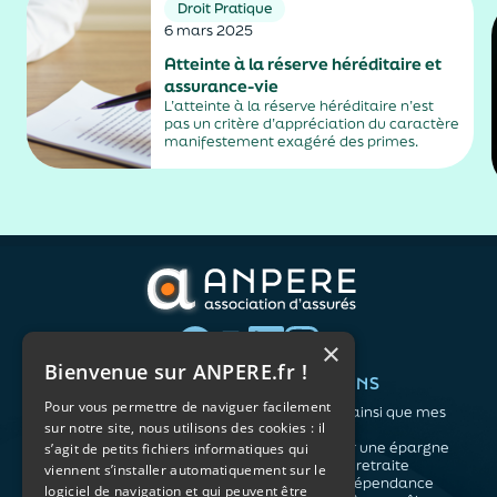
Droit Pratique
6 mars 2025
Atteinte à la réserve héréditaire et
assurance-vie
L’atteinte à la réserve héréditaire n’est
pas un critère d’appréciation du caractère
manifestement exagéré des primes.
×
Bienvenue sur ANPERE.fr !
QUI SOMMES-NOUS ?
VOS BESOINS
Pour vous permettre de naviguer facilement
L'association
Me protéger ainsi que mes
sur notre site, nous utilisons des cookies : il
Notre organisation
proches
L’équipe
Me constituer une épargne
s’agit de petits fichiers informatiques qui
Les atouts du contrat
Préparer ma retraite
viennent s’installer automatiquement sur le
associatif
Anticiper la dépendance
logiciel de navigation et qui peuvent être