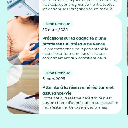
va s’appliquer progressivement à toutes
les entreprises françaises soumises à la
TVA, avec une première échéance en
2026 puis une montée en charge en 2027,
selon la nature de leur activité. Un
Droit Pratique
calendrier qui...
20 mars 2025
Précisions sur la caducité d’une
promesse unilatérale de vente
Le promettant ne peut pas obtenir la
caducité de la promesse s’il n’a pas,
conformément aux conditions de la
promesse, mis en demeure le bénéficiaire
de justifier de l’obtention du prêt.
Droit Pratique
6 mars 2025
Atteinte à la réserve héréditaire et
assurance-vie
L’atteinte à la réserve héréditaire n’est
pas un critère d’appréciation du caractère
manifestement exagéré des primes.