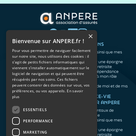
×
Bienvenue sur ANPERE.fr !
QUI SOMMES-NOUS ?
VOS BESOINS
Pour vous permettre de naviguer facilement
L'association
Me protéger ainsi que mes
sur notre site, nous utilisons des cookies : il
Notre organisation
proches
L’équipe
Me constituer une épargne
s’agit de petits fichiers informatiques qui
Les atouts du contrat
Préparer ma retraite
viennent s’installer automatiquement sur le
associatif
Anticiper la dépendance
logiciel de navigation et qui peuvent être
Me préparer à mon rôle
récupérés par nos soins. Ces fichiers
d'aidant
peuvent contenir des données sur vous, vos
Prendre soin de moi et de ma
préférences, ou vos appareils.
En savoir
santé
NOS ARTICLES
ASSURANCE-VIE
plus
FACILE PAR ANPERE
Épargne
Retraite
ESSENTIELS
Les fondamentaux de
Prévoyance
l'assurance vie
Dépendance
Me protéger ainsi que mes
PERFORMANCE
Aidants
proches
Me constituer une épargne
MARKETING
Préparer ma retraite